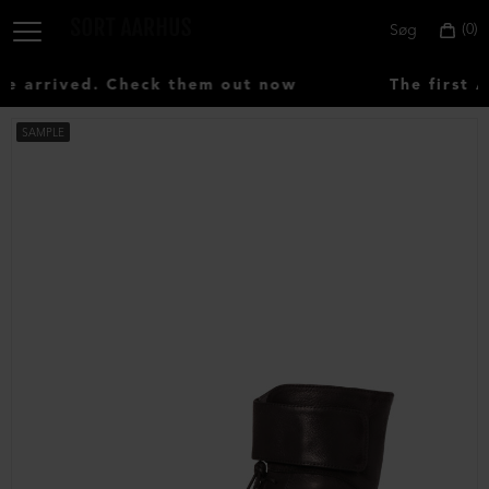
0
Søg
 arrived. Check them out now
The first A
SAMPLE
Vælg
land:
Denmark