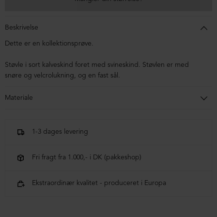
Beskrivelse
Dette er en kollektionsprøve.
Støvle i sort kalveskind foret med svineskind. Støvlen er med
snøre og velcrolukning, og en fast sål.
Materiale
Støvlen er lavet i kalveskind foret med svineskind. Sålen er lavet i
blandingsmaterialer af syntetisk gummi.
1-3 dages levering
Fri fragt fra 1.000,- i DK (pakkeshop)
Ekstraordinær kvalitet - produceret i Europa