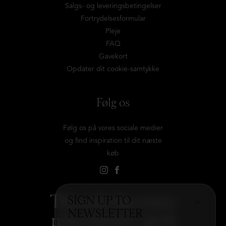
Salgs- og leveringsbetingelser
Fortrydelsesformular
Pleje
FAQ
Gavekort
Opdater dit cookie-samtykke
Følg os
Følg os på vores sociale medier
og find inspiration til dit næste
køb
Tilmeld dig vores
SIGN UP TO
NEWSLETTER
nyhedsbrev og få