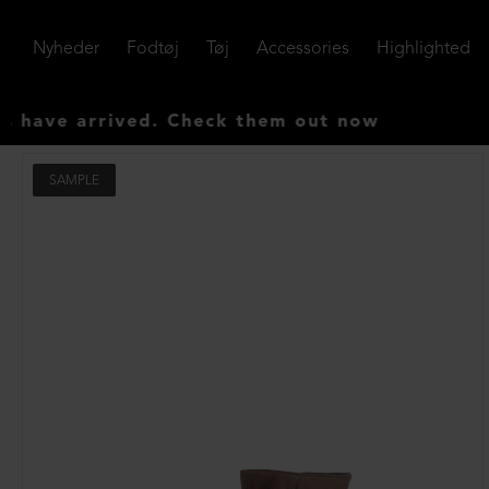
Nyheder
Fodtøj
Tøj
Accessories
Highlighted
e arrived. Check them out now
SAMPLE