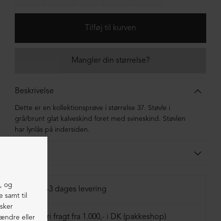
Mangler din størrelse?
Beskrivelse
Dette er en kollektionsprøve i størrelse 37. Støvle i
grå/brunt glat kalveskind foret med svineskind. Støvlen
har lynlås på indersiden.
Materiale
Støvlen er lavet i kalveskind foret med svineskind. Sålen er
lavet i blandingsmaterialer af syntetisk gummi.
1-3 dages levering
Fri fragt fra 1.000,- i DK (pakkeshop)