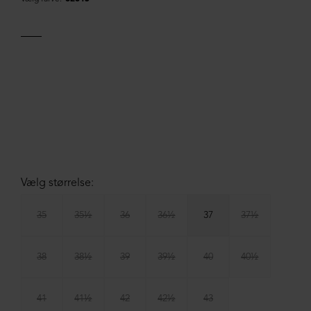
Vælg størrelse:
35
35½
36
36½
37
37½
38
38½
39
39½
40
40½
41
41½
42
42½
43