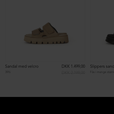
Sandal med velcro
DKK 1.499,00
39½
Fås i mange størr
DKK 2.199,00