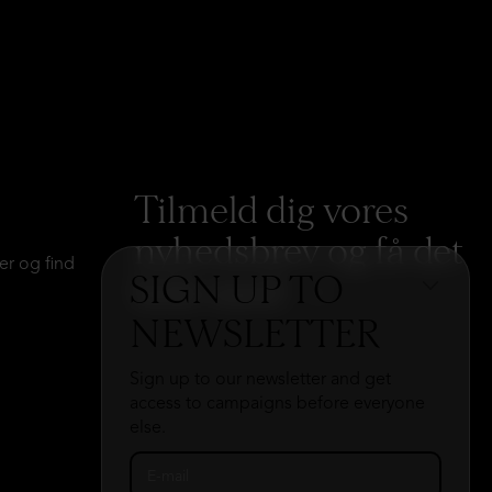
Tilmeld dig vores
nyhedsbrev og få det
er og find
SIGN UP TO
hele med
→
NEWSLETTER
Sign up to our newsletter and get
access to campaigns before everyone
else.