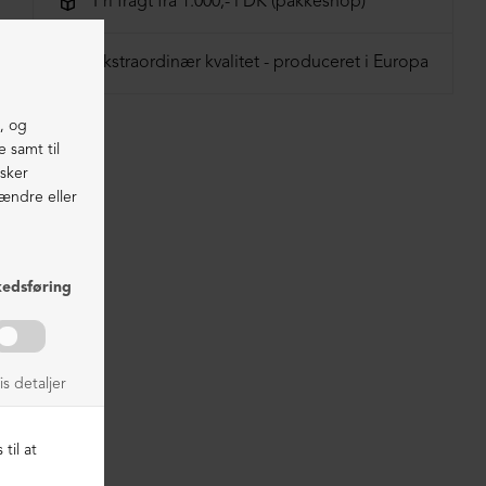
Fri fragt fra 1.000,- i DK (pakkeshop)
41 = 27,2 cm
Ekstraordinær kvalitet - produceret i Europa