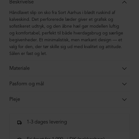
Beskrivelse
Håndlavet slip on sko fra Sort Aarhus i blødt ruskind af
kalveskind. Det perforerede læder giver et grafisk og
sofistikeret udtryk, og den åbne hæl gør modellen luftig
og komfortabel, perfekt til både hverdagsbrug og særlige
begivenheder. Et
minimalistisk, men markant design — et
valg for den, der tør skille sig ud med kvalitet og attitude.
Sålen er fast og let.
Materiale
Skoen er lavet i ruskind af kalveskind. Sålen er lavet i
Pasform og mål
blandingsmaterialer af syntetisk gummi.
Skoens indvendige total-længde. Målene er vejledende
Pleje
og vi tager forbehold for
tastefejl
.
Vi anbefaler en ruskindsbørste ved behov. Desværre har vi
37 = 24,6 cm | 37½ = 25,0 cm
ikke andre anbefalinger til ruskind, da vi ikke selv har
38 = 25,3, cm | 38½ = 25,6 cm
1-3 dages levering
fundet et middel som matcher.
39 = 25,9 cm | 39½ = 26,4 cm
40 = 26,5 cm | 40½ = 26,8 cm