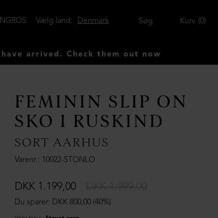
ENGROS
Vælg land:
Denmark
Søg
Kurv
0
rrived. Check them out now
FEMININ SLIP ON
SKO I RUSKIND
SORT AARHUS
Varenr.
10022-STONLO
DKK 1.199,00
DKK 1.999,00
Du sparer: DKK 800,00 (40%)