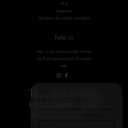
FAQ
Gavekort
Opdater dit cookie-samtykke
Følg os
Følg os på vores sociale medier
og find inspiration til dit næste
køb
Tilmeld dig vores
SIGN UP TO
NEWSLETTER
nyhedsbrev og få
Sign up to our newsletter and get access
det hele med
→
to campaigns before everyone else.