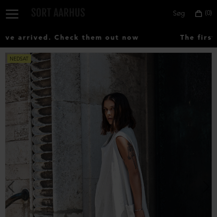
0
Søg
e arrived. Check them out now
The first 
NEDSAT
Vælg
land:
Denmark