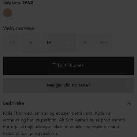
Vælg farve:
SAND
Vælg størrelse:
XS
S
M
L
XL
XXL
Mangler din størrelse?
Beskrivelse
Kjole i hør med lommer og et asymmetrisk snit. Kjolen er
ærmeløs og har løs pasform. Alt Sort Aarhus tøj er produceret i
Portugal af nøje udvalgte lokale materialer og kvaliteter med
fokus på design og pasform.