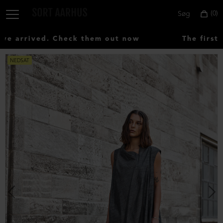
0
Søg
 arrived. Check them out now
The first A
NEDSAT
Vælg
land:
Denmark