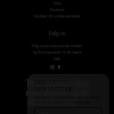
FAQ
Gavekort
Opdater dit cookie-samtykke
Følg os
Følg os på vores sociale medier
og find inspiration til dit næste
køb
Tilmeld dig vores
SIGN UP TO
NEWSLETTER
nyhedsbrev og få
Sign up to our newsletter and get access
det hele med
→
to campaigns before everyone else.