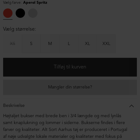
Vælg farve:
Aperol Spritz
Vælg størrelse:
XS
S
M
L
XL
XXL
Mangler din størrelse?
Beskrivelse
Højtaljet bukser med brede ben i 3/4 længde og med lynlås
samt knaplukning og lommer i siderne. Bukserne findes i flere
farver og kvaliteter. Alt Sort Aarhus tøj er produceret i Portugal
af nøje udvalgte lokale materialer og kvaliteter med fokus på