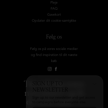
Pleje
FAQ
Gavekort
Opdater dit cookie-samtykke
Følg os
Følg os på vores sociale medier
og find inspiration til dit næste
køb
Tilmeld dig vores
SIGN UP TO
NEWSLETTER
nyhedsbrev og få
Sign up to our newsletter and get access
det hele med
→
to campaigns before everyone else.