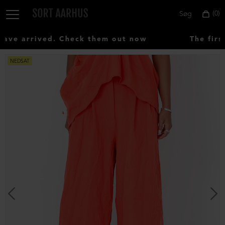
0
Søg
ve arrived. Check them out now
The first
NEDSAT
Vælg
land:
Denmark