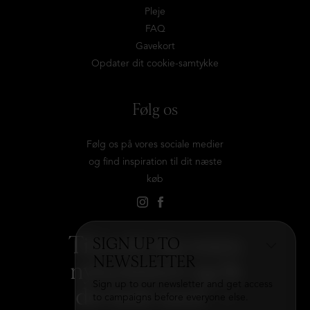
Pleje
FAQ
Gavekort
Opdater dit cookie-samtykke
Følg os
Følg os på vores sociale medier
og find inspiration til dit næste
køb
Tilmeld dig vores
SIGN UP TO
NEWSLETTER
nyhedsbrev og få
Sign up to our newsletter and get access
det hele med
→
to campaigns before everyone else.