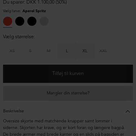
Du sparer: DKK 1.100,00 (50%)
Vælg farve:
Aperol Spritz
Vælg størrelse:
XS
S
M
L
XL
XXL
Mangler din størrelse?
Beskrivelse
Oversize skjorte med matchende knapper samt lommer i
siderne. Skjorten har krave, og er kort foran og længere bagpå.
De brede ærmer med brede kanter og en slids på bagsiden er