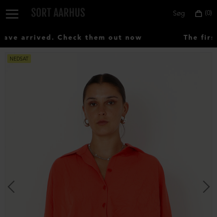
0
Søg
ve arrived. Check them out now
The first
NEDSAT
Vælg
land:
Denmark