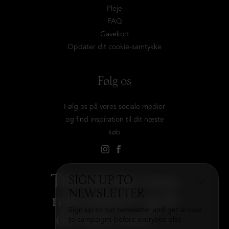
Pleje
FAQ
Gavekort
Opdater dit cookie-samtykke
Følg os
Følg os på vores sociale medier
og find inspiration til dit næste
køb
Tilmeld dig vores
SIGN UP TO
NEWSLETTER
nyhedsbrev og få
Sign up to our newsletter and get access
det hele med
→
to campaigns before everyone else.