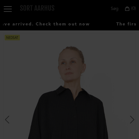
0
Søg
e arrived. Check them out now
The first
NEDSAT
Vælg
land:
Denmark