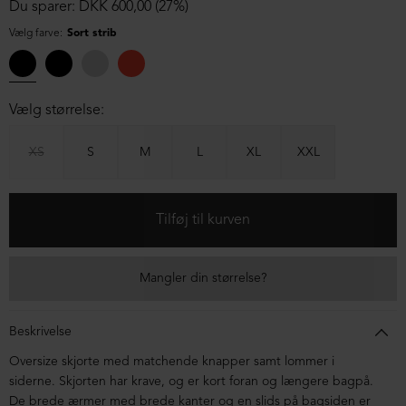
Du sparer: DKK 600,00 (27%)
Vælg farve:
Sort strib
Vælg størrelse:
XS
S
M
L
XL
XXL
Mangler din størrelse?
Beskrivelse
Oversize skjorte med matchende knapper samt lommer i
siderne. Skjorten har krave, og er kort foran og længere bagpå.
De brede ærmer med brede kanter og en slids på bagsiden er