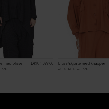
se med plisse
DKK 1.599,00
Bluse/skjorte med knapper
XXL
XS
S
M
L
XL
XXL