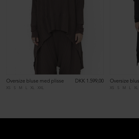
Oversize bluse med plisse
DKK 1.599,00
Oversize blu
XS
S
M
L
XL
XXL
XS
S
M
L
XL