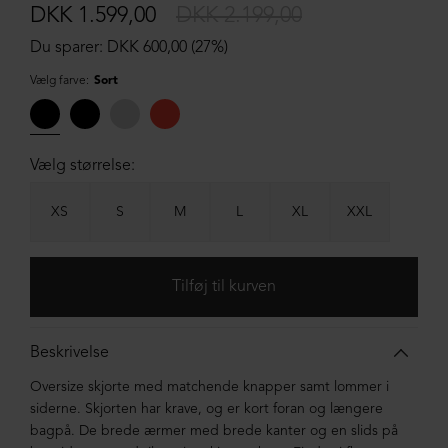
DKK 1.599,00
DKK 2.199,00
Du sparer: DKK 600,00 (27%)
Vælg farve:
Sort
Vælg størrelse:
XS
S
M
L
XL
XXL
Beskrivelse
Oversize skjorte med matchende knapper samt lommer i
siderne. Skjorten har krave, og er kort foran og længere
bagpå. De brede ærmer med brede kanter og en slids på