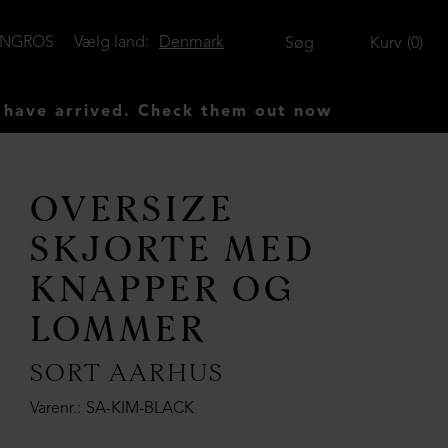
ENGROS
Vælg land:
Denmark
Søg
Kurv
0
ved. Check them out now
OVERSIZE
SKJORTE MED
KNAPPER OG
LOMMER
SORT AARHUS
Varenr.
SA-KIM-BLACK