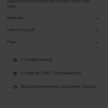
bagsiden er med til at give skjorten kant. Findes i flere
farver.
Materiale
66% Polyester, 28% Viscose, 6% Elastane
Pasform og mål
Modellen er 168 cm og bruger størrelse small.
Pleje
Skjorten er normal i størrelsen.
Vask skånsomt ved 30°C, vrangen ud, med lignende
farver. Må ikke stryges, dampes eller presses.
Str. XS-S-M-L-XL-XXL
1-3 dages levering
Brystmål 171-176-181-186-191-196
Ærmegab 19,5-20,5-21,5-22,5-23,5-24,5
Fri fragt fra 1.000,- i DK (pakkeshop)
Længde bagpå 57-58-59-60-61-62
*Målene er vejledende.
Ekstraordinær kvalitet - produceret i Europa