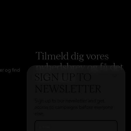
Tilmeld dig vores
nyhedsbrev og få det
er og find
SIGN UP TO
hele med
→
NEWSLETTER
Sign up to our newsletter and get
access to campaigns before everyone
else.