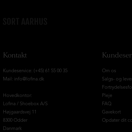
Kontakt
Kundeser
Kundeservice: (+45) 61 55 00 35
Om os
Mail:
info@lofina.dk
Salgs- og leve
Fortrydelsesf
Hovedkontor:
Pleje
Lofina / Shoebox A/S
FAQ
Højgaardsvej 11
Gavekort
8300 Odder
Opdater dit c
Danmark