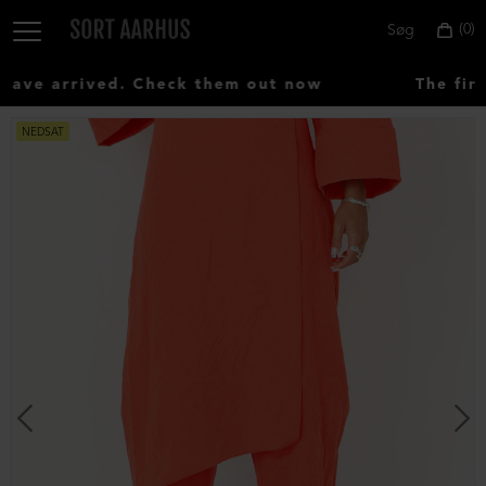
0
Søg
ve arrived. Check them out now
The first
NEDSAT
Vælg
land:
Denmark