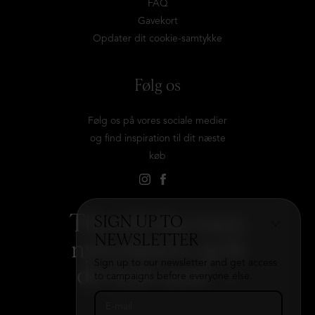
FAQ
Gavekort
Opdater dit cookie-samtykke
Følg os
Følg os på vores sociale medier
og find inspiration til dit næste
køb
Tilmeld dig vores
SIGN UP TO
NEWSLETTER
nyhedsbrev og få
Sign up to our newsletter and get access
det hele med
→
to campaigns before everyone else.