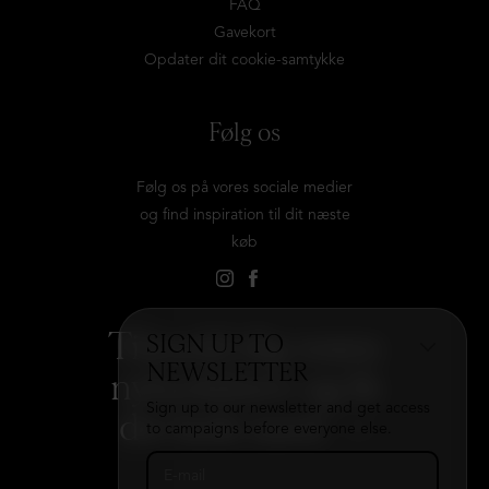
FAQ
Gavekort
Opdater dit cookie-samtykke
Følg os
Følg os på vores sociale medier
og find inspiration til dit næste
køb
Tilmeld dig vores
SIGN UP TO
NEWSLETTER
nyhedsbrev og få
Sign up to our newsletter and get access
det hele med
→
to campaigns before everyone else.