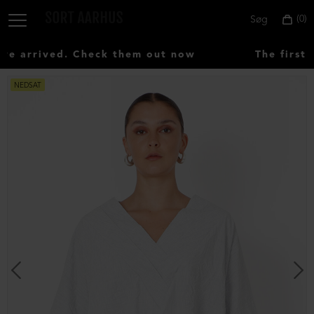
0
Søg
 arrived. Check them out now
The first 
NEDSAT
Vælg
land:
Denmark