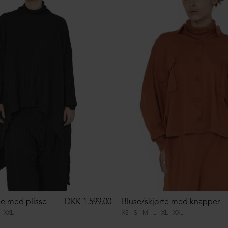
se med plisse
DKK 1.599,00
Bluse/skjorte med knapper
XXL
XS
S
M
L
XL
XXL