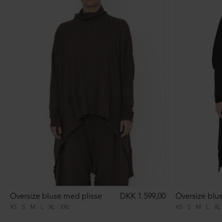
Oversize bluse med plisse
DKK 1.599,00
Oversize blu
XS
S
M
L
XL
XXL
XS
S
M
L
XL