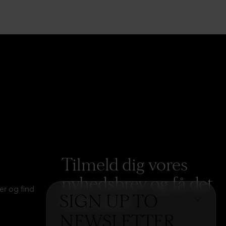
Tilmeld dig vores
nyhedsbrev og få det
er og find
SIGN UP TO
hele med
→
NEWSLETTER