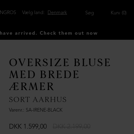
ENGROS
Vælg land:
Denmark
Søg
Kurv
0
d. Check them out now
OVERSIZE BLUSE
MED BREDE
ÆRMER
SORT AARHUS
Varenr.
SA-IRENE-BLACK
DKK 1.599,00
DKK 2.199,00