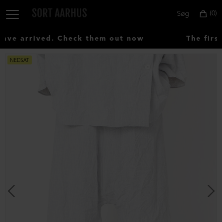
0
Søg
e arrived. Check them out now
The first
NEDSAT
Vælg
land:
Denmark