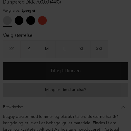
Du sparer: DKK 700,00 (44%)
Vælg farve:
Lysegrå
Vælg størrelse:
XS
S
M
L
XL
XXL
Mangler din størrelse?
Beskrivelse
Baggy bukser med lommer og elastik i taljen. Bukserne har 3/4
længde og er lavet i et behageligt let materiale. Findes i flere
farver og kvaliteter. Alt Sort Aarhus tøj er produceret i Portugal