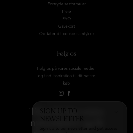
Fortrydelsesformular
Pleje
FAQ
Gavekort
Opdater dit cookie-samtykke
Følg os
Følg os på vores sociale medier
og find inspiration til dit næste
køb
Tilmeld dig vores
SIGN UP TO
NEWSLETTER
nyhedsbrev og få
Sign up to our newsletter and get access