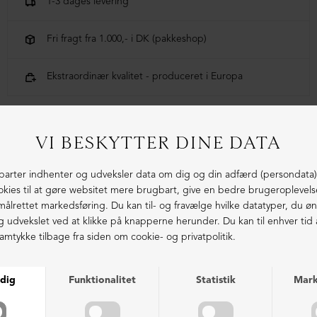
1-3 dages levering
Fri fragt fra 1.000,- i DK (pakkeshop)
Ekstraordinær kvalitet - produceret i Europa
LIGNENDE PRODUKTER
NEDSAT
NEDSAT