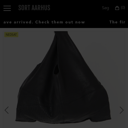
0
Søg
ve arrived. Check them out now
The firs
NEDSAT
Vælg
land:
Denmark