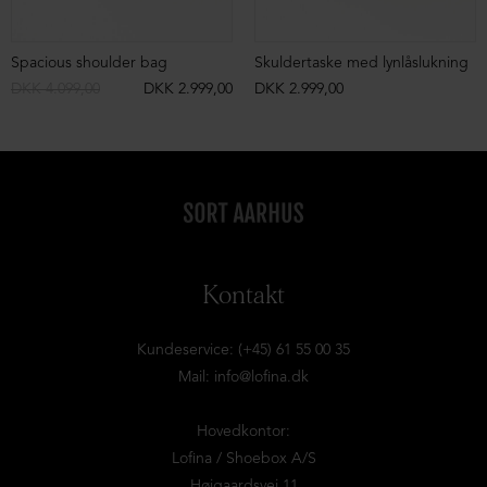
Spacious shoulder bag
Skuldertaske med lynlåslukning
DKK 4.099,00
DKK 2.999,00
DKK 2.999,00
Kontakt
Kundeservice: (+45) 61 55 00 35
Mail:
info@lofina.dk
Hovedkontor:
Lofina / Shoebox A/S
Højgaardsvej 11