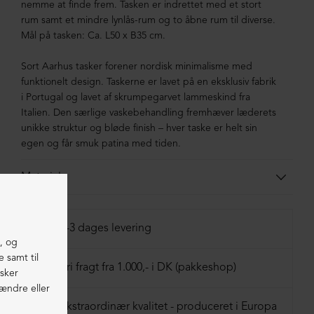
nemme at finde frem. Tasken er indrettet med et stort
rum samt et mindre lynlås-rum og to åbne rum til diverse.
Mål på tasken: Ca. L50 x B35 cm.
Sort Aarhus tasker forener nordisk minimalisme med
funktionelt design. Taskerne er lavet på en eksklusiv fabrik
i Portugal og lavet af skrumpegarvet lammeskind fra
Italien. Den særlige vaskebehandling fremhæver læderets
unikke struktur og bløde finish – hver taske er helt sin
egen og får smuk patina med tiden.
Materiale
100% lammeskind
1-3 dages levering
Fri fragt fra 1.000,- i DK (pakkeshop)
Ekstraordinær kvalitet - produceret i Europa