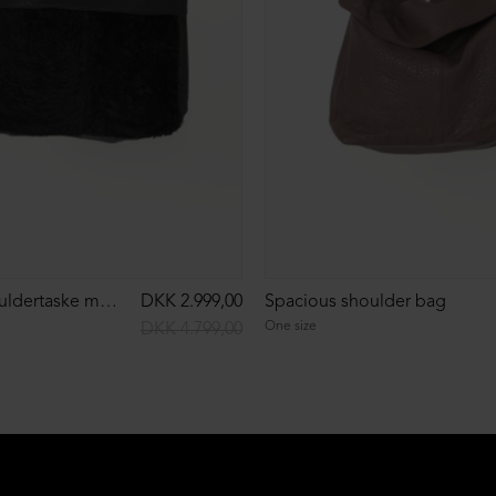
Rummelig skuldertaske med pels
DKK 2.999,00
Spacious shoulder bag
One size
DKK 4.799,00