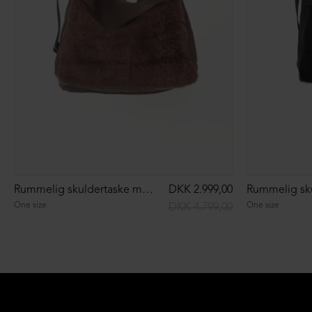
Rummelig skuldertaske med pels
DKK 2.999,00
One size
One size
DKK 4.799,00