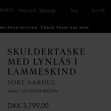
ENGROS
Vælg land:
Denmark
Søg
Kurv
0
ve arrived. Check them out now
SKULDERTASKE
MED LYNLÅS I
LAMMESKIND
SORT AARHUS
Varenr.
SA-FJOLLA-BROWN
DKK 3.799,00