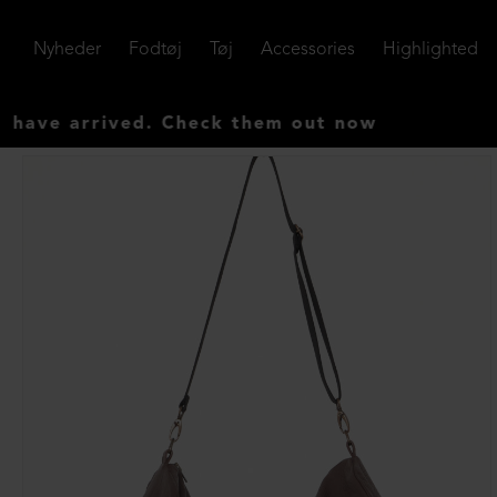
Nyheder
Fodtøj
Tøj
Accessories
Highlighted
 arrived. Check them out now