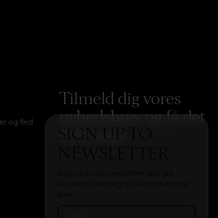
Tilmeld dig vores
nyhedsbrev og få det
er og find
SIGN UP TO
hele med
→
NEWSLETTER
Sign up to our newsletter and get
access to campaigns before everyone
else.