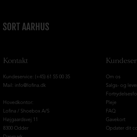
Kontakt
Kundeser
Kundeservice: (+45) 61 55 00 35
Om os
Mail:
info@lofina.dk
Salgs- og leve
Fortrydelsesf
Hovedkontor:
Pleje
Lofina / Shoebox A/S
FAQ
Højgaardsvej 11
Gavekort
8300 Odder
Opdater dit c
Danmark