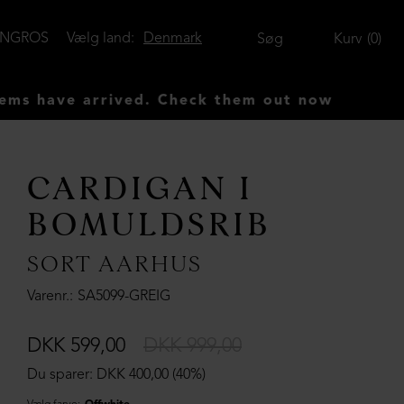
ENGROS
Vælg land:
Denmark
Søg
Kurv
0
ve arrived. Check them out now
CARDIGAN I
BOMULDSRIB
SORT AARHUS
Varenr.
SA5099-GREIG
DKK 599,00
DKK 999,00
Du sparer: DKK 400,00 (40%)