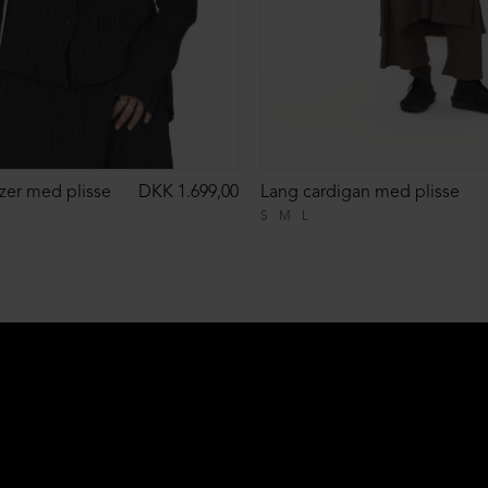
zer med plisse
DKK 1.699,00
Lang cardigan med plisse
S
M
L