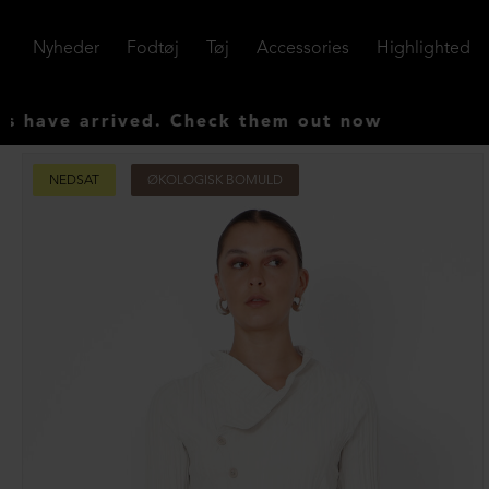
Nyheder
Fodtøj
Tøj
Accessories
Highlighted
e arrived. Check them out now
NEDSAT
ØKOLOGISK BOMULD