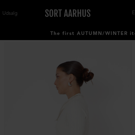
Udsalg
The first AUTUMN/WINTER items ha