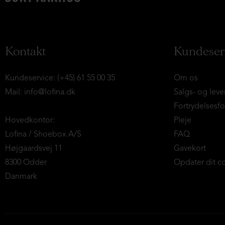
Kontakt
Kundeser
Kundeservice: (+45) 61 55 00 35
Om os
Mail:
info@lofina.dk
Salgs- og leve
Fortrydelsesf
Hovedkontor:
Pleje
Lofina / Shoebox A/S
FAQ
Højgaardsvej 11
Gavekort
8300 Odder
Opdater dit c
Danmark