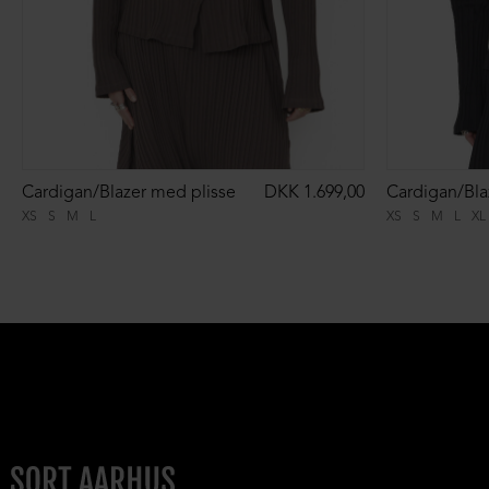
Cardigan/Blazer med plisse
DKK 1.699,00
Cardigan/Bla
XS
S
M
L
XS
S
M
L
XL