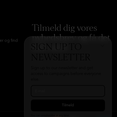
Tilmeld dig vores
nyhedsbrev og få det
er og find
SIGN UP TO
hele med
→
NEWSLETTER
Sign up to our newsletter and get
access to campaigns before everyone
else.
You can unsubscribe at any time.