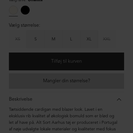
Vælg farve:
Offwhite
Vælg størrelse:
XS
S
M
L
XL
XXL
Mangler din størrelse?
Beskrivelse
Tætsiddende cardigan med blazer look. Lavet i en
eksklusiv rib kvalitet af økologisk bomuld som er blød og
let af have på. Alt Sort Aarhus tøj er produceret i Portugal
af nøje udvalgte lokale materialer og kvaliteter med fokus