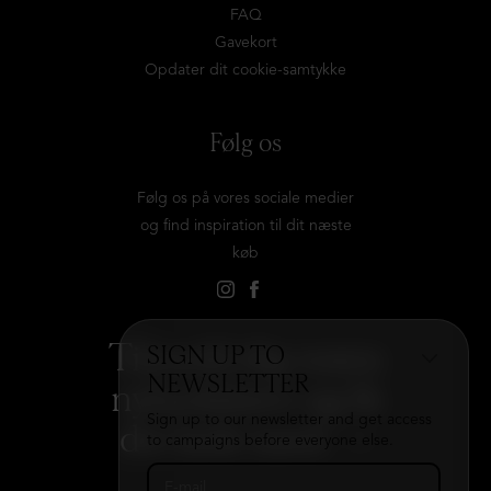
FAQ
Gavekort
Opdater dit cookie-samtykke
Følg os
Følg os på vores sociale medier
og find inspiration til dit næste
køb
Tilmeld dig vores
SIGN UP TO
NEWSLETTER
nyhedsbrev og få
Sign up to our newsletter and get access
det hele med
→
to campaigns before everyone else.