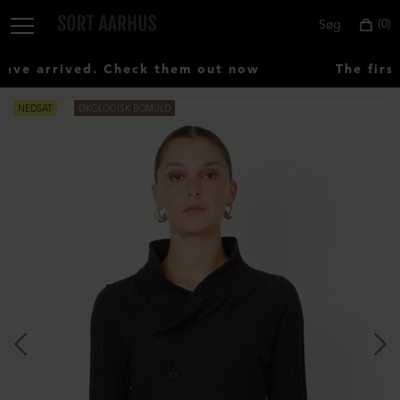
0
Søg
ve arrived. Check them out now
The first
NEDSAT
ØKOLOGISK BOMULD
Vælg
land:
Denmark