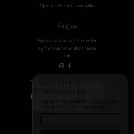
Opdater dit cookie-samtykke
Følg os
Følg os på vores sociale medier
og find inspiration til dit næste
køb
Tilmeld dig vores
SIGN UP TO
NEWSLETTER
nyhedsbrev og få
Sign up to our newsletter and get access
det hele med
→
to campaigns before everyone else.