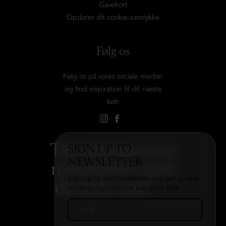
Gavekort
Opdater dit cookie-samtykke
Følg os
Følg os på vores sociale medier
og find inspiration til dit næste
køb
Tilmeld dig vores
SIGN UP TO
NEWSLETTER
nyhedsbrev og få
Sign up to our newsletter and get access
det hele med
→
to campaigns before everyone else.