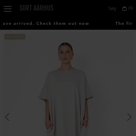
0
Søg
ve arrived. Check them out now
The firs
BESTSELLER
Vælg
land:
Denmark