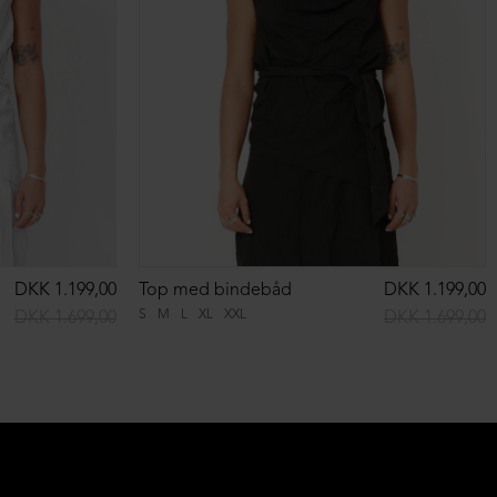
DKK 1.199,00
Top med bindebåd
DKK 1.199,00
S
M
L
XL
XXL
DKK 1.699,00
DKK 1.699,00