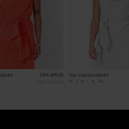
ndebåd
DKK 899,00
Top med bindebåd
L
XS
S
M
L
XL
XXL
DKK 1.699,00