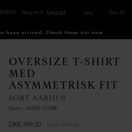
ENGROS
Vælg land:
Denmark
Søg
Kurv
0
rrived. Check them out now
OVERSIZE T-SHIRT
MED
ASYMMETRISK FIT
SORT AARHUS
Varenr.
SA2187-STONE
DKK 499,00
DKK 799,00