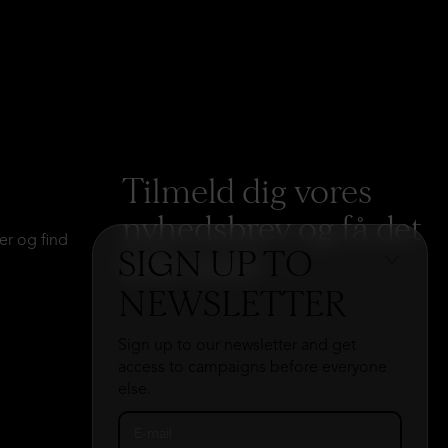
Tilmeld dig vores
nyhedsbrev og få det
er og find
SIGN UP TO
hele med
→
NEWSLETTER
Sign up to our newsletter and get
access to campaigns before everyone
else.