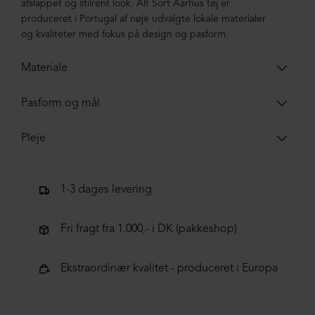
afslappet og stilrent look. Alt Sort Aarhus tøj er
produceret i Portugal af nøje udvalgte lokale materialer
og kvaliteter med fokus på design og pasform.
Materiale
100% bomuld
Pasform og mål
Modellen er 168cm og bruger størrelse small.
Pleje
Str. XS-S-M-L-XL-XXL
Bryst 166-170-174-178-182-186
Vask skånsomt ved 30°C, vrangen ud, sammen med
Længde for/bag 51/71
-53/73-55/75-57/77-59/79-61/81
lignende farver. Undgå blegemidler, og stryg ved lav
Ærme-længde
1-3 dages levering
14-15-16-17-18-19
varme. Form tøjet mens det er fugtigt, og tør det fladt.
*Målene er vejledende.
Fri fragt fra 1.000,- i DK (pakkeshop)
Ekstraordinær kvalitet - produceret i Europa