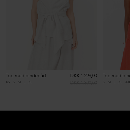
Top med bindebåd
DKK 1.299,00
Top med bi
XS
S
M
L
XL
S
M
L
XL
XX
DKK 1.899,00