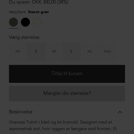
Du sparer: DKK 300,00 (38%)
Vælg farve:
Støvet grøn
Vælg størrelse:
XS
S
M
L
XL
XXL
Mangler din størrelse?
Beskrivelse
Oversize T-shirt i blød og let bomuld. Designet med et
asymmetrisk snit, hvor ryggen er længere end fronten. Et