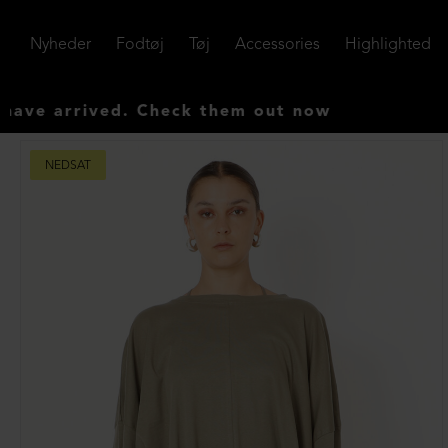
Nyheder
Fodtøj
Tøj
Accessories
Highlighted
ived. Check them out now
NEDSAT