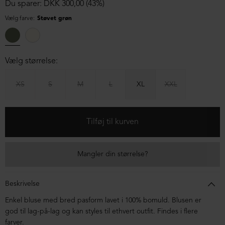
Du sparer: DKK 300,00 (43%)
Vælg farve:
Støvet grøn
Vælg størrelse:
XS
S
M
L
XL
XXL
Mangler din størrelse?
Beskrivelse
Enkel bluse med bred pasform lavet i 100% bomuld. Blusen er
god til lag-på-lag og kan styles til ethvert outfit. Findes i flere
farver.