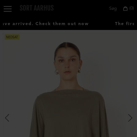
0
Søg
e arrived. Check them out now
The first
NEDSAT
Vælg
land:
Denmark