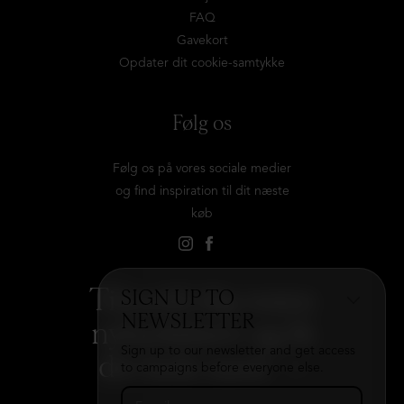
FAQ
Gavekort
Opdater dit cookie-samtykke
Følg os
Følg os på vores sociale medier
og find inspiration til dit næste
køb
Tilmeld dig vores
SIGN UP TO
NEWSLETTER
nyhedsbrev og få
Sign up to our newsletter and get access
det hele med
→
to campaigns before everyone else.