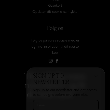
Gavekort
Opdater dit cookie-samtykke
Følg os
Følg os på vores sociale medier
og find inspiration til dit næste
køb
Tilmeld dig vores
SIGN UP TO
NEWSLETTER
nyhedsbrev og få
Sign up to our newsletter and get access
det hele med
→
to campaigns before everyone else.