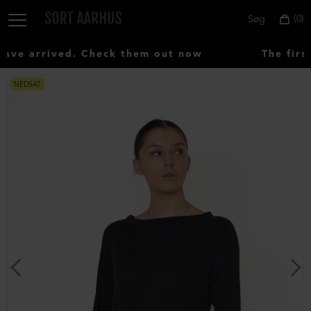
0
Søg
ve arrived. Check them out now
The first
NEDSAT
Vælg
land:
Denmark