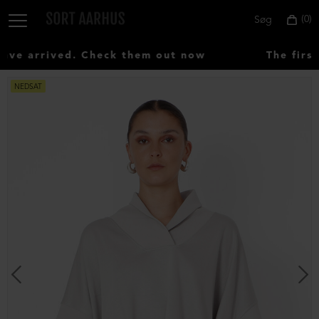
0
Søg
e arrived. Check them out now
The first
NEDSAT
Vælg
land:
Denmark