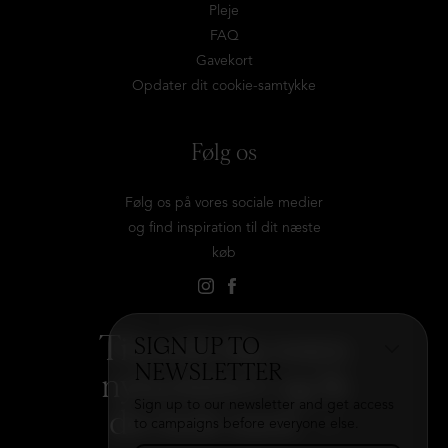
Pleje
FAQ
Gavekort
Opdater dit cookie-samtykke
Følg os
Følg os på vores sociale medier
og find inspiration til dit næste
køb
Tilmeld dig vores
SIGN UP TO
NEWSLETTER
nyhedsbrev og få
Sign up to our newsletter and get access
det hele med
→
to campaigns before everyone else.