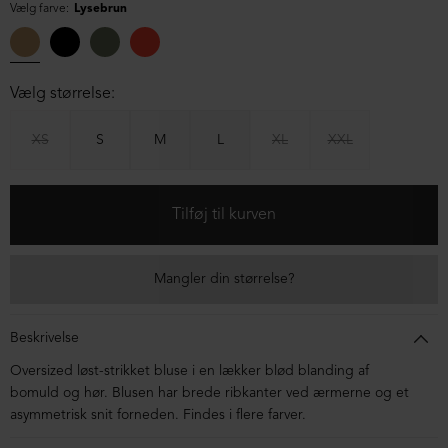
Vælg farve:
Lysebrun
Vælg størrelse:
XS
S
M
L
XL
XXL
Mangler din størrelse?
Beskrivelse
Oversized løst-strikket bluse i en lækker blød blanding af
bomuld og hør. Blusen har brede ribkanter ved ærmerne og et
asymmetrisk snit forneden. Findes i flere farver.