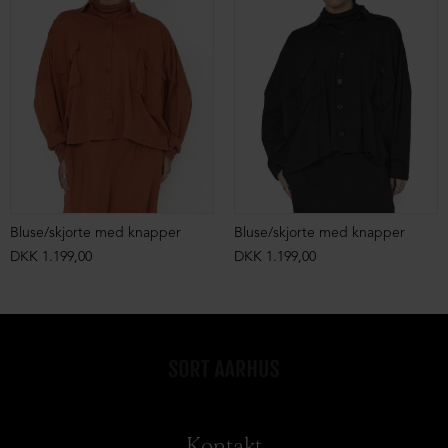
Bluse/skjorte med knapper
Bluse/skjorte med knapper
DKK 1.199,00
DKK 1.199,00
Kontakt