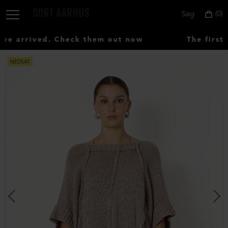
0
Søg
 arrived. Check them out now
The first 
NEDSAT
Vælg
land:
Denmark