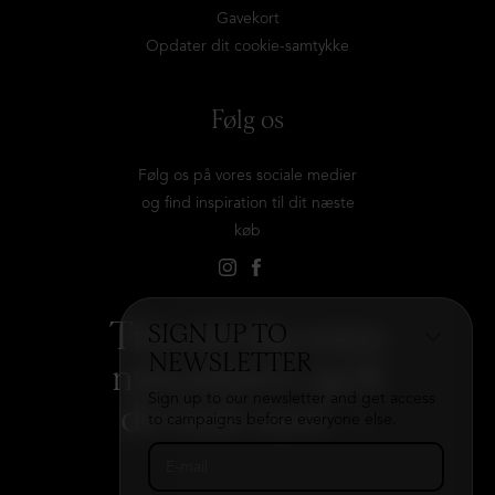
Gavekort
Opdater dit cookie-samtykke
Følg os
Følg os på vores sociale medier
og find inspiration til dit næste
køb
Tilmeld dig vores
SIGN UP TO
NEWSLETTER
nyhedsbrev og få
Sign up to our newsletter and get access
det hele med
→
to campaigns before everyone else.