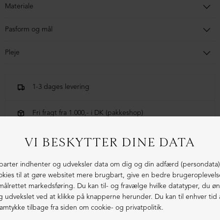
Materiale
70% bomuld, 30% hør
Pasform og mål
Modellen er 168 cm og bruger størrelse small.
Pleje
Håndvask anbefales, med lignende farver. Brug ikke
blegemiddel og tåler ikke tørretumbler. Let strygning ved
1-3 dages levering
meget lav varme.
Fri fragt fra 1.000,- i DK (pakkeshop)
Ekstraordinær kvalitet - produceret i Europa
LIGNENDE PRODUKTER
ØKOLOGISK BOMULD
ØKOLOGISK BOMULD