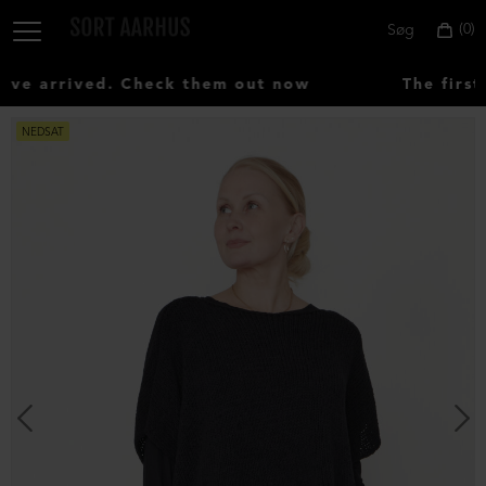
0
Søg
e arrived. Check them out now
The first
NEDSAT
Vælg
land:
Denmark