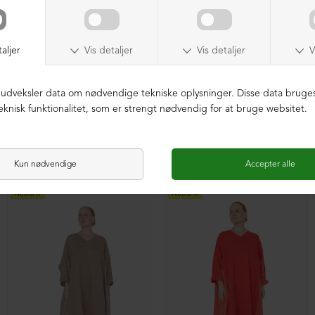
Oversized strikbluse
Oversized strikbluse
DKK 3.699,00
DKK 1.899,00
DKK 3.699,00
DKK 2.599,00
NEDSAT
NEDSAT