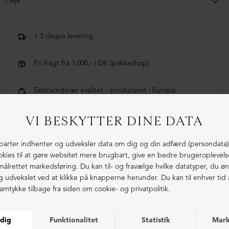
Pleje
Håndvask anbefales, med lignende farver. Undgå at vride tøjet
og tør det fladt på et håndklæde. Let strygning, ved middel
1-3 dages levering
varme.
Fri fragt fra 1.000,- i DK (pakkeshop)
Ekstraordinær kvalitet - produceret i Europa
LIGNENDE PRODUKTER
NEDSAT
NEDSAT