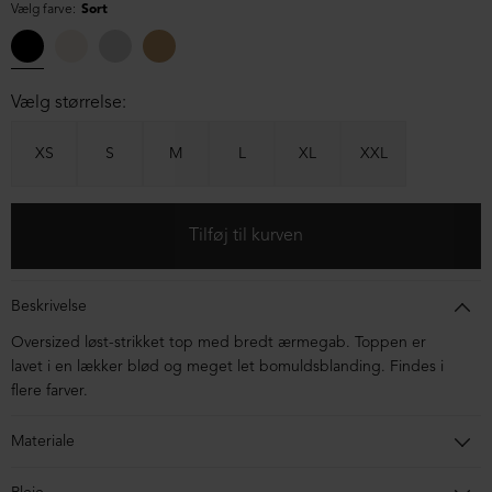
Vælg farve:
Sort
Vælg størrelse:
XS
S
M
L
XL
XXL
Beskrivelse
Oversized løst-strikket top med bredt ærmegab. Toppen er
lavet i en lækker blød og meget let bomuldsblanding. Findes i
flere farver.
Materiale
78% bomuld, 22% polyamid