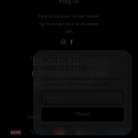
Følg os
Følg os på vores sociale medier
og find inspiration til dit næste
køb
Tilmeld dig vores
SIGN UP TO
NEWSLETTER
nyhedsbrev og få
Sign up to our newsletter and get access
det hele med
→
to campaigns before everyone else.
Persondatapolitik
Kontakt
B2B login
You can unsubscribe at any time.