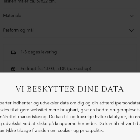
Tasken måler ca. 57x22 cm.
Materiale
100% lammeskind
Pasform og mål
Tasken har følgende mål:
1-3 dages levering
Længde: 57 cm
Bredde: 22 cm (i midten hvor den er kortest)
Fri fragt fra 1.000,- i DK (pakkeshop)
Ekstraordinær kvalitet - produceret i Europa
LIGNENDE PRODUKTER
NEDSAT
NEDSAT