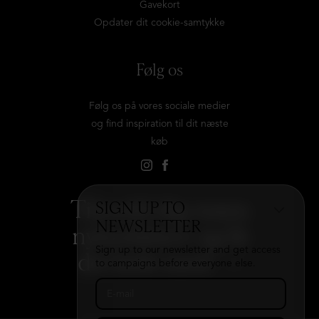
Gavekort
Opdater dit cookie-samtykke
Følg os
Følg os på vores sociale medier
og find inspiration til dit næste
køb
Tilmeld dig vores
SIGN UP TO
NEWSLETTER
nyhedsbrev og få
Sign up to our newsletter and get access
det hele med
→
to campaigns before everyone else.