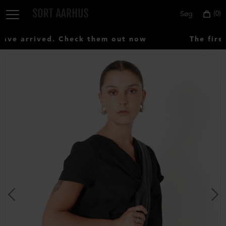
0
Søg
ve arrived. Check them out now
The first
Vælg
land:
Denmark