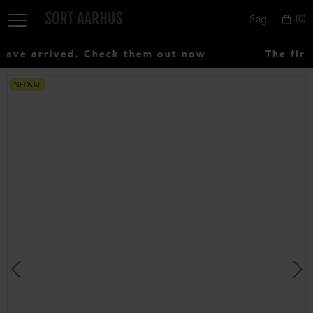
0
Søg
ve arrived. Check them out now
The first
NEDSAT
Vælg
land:
Denmark