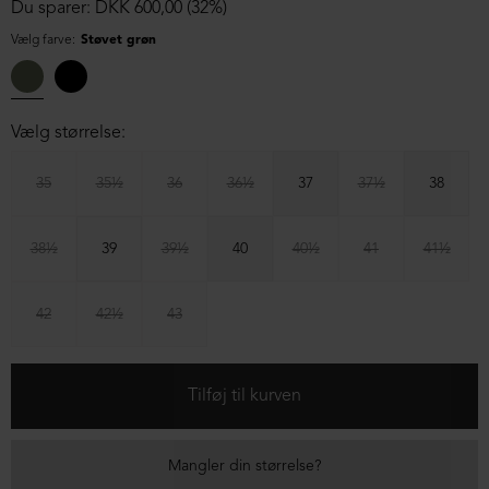
Du sparer: DKK 600,00 (32%)
Vælg farve:
Støvet grøn
Vælg størrelse:
35
35½
36
36½
37
37½
38
38½
39
39½
40
40½
41
41½
42
42½
43
Mangler din størrelse?