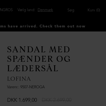
ENGROS
Vælg land:
Denmark
Søg
Kurv
0
ve arrived. Check them out now
SANDAL MED
SPÆNDER OG
LÆDERSÅL
LOFINA
Varenr.
9507-NEROGA
DKK 1.699,00
DKK 2.699,00