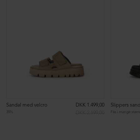
Sandal med velcro
DKK 1.499,00
39½
Fås i mange størr
DKK 2.199,00