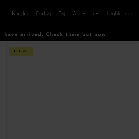
Nyheder
Fodtøj
Tøj
Accessories
Highlighted
 arrived. Check them out now
NEDSAT