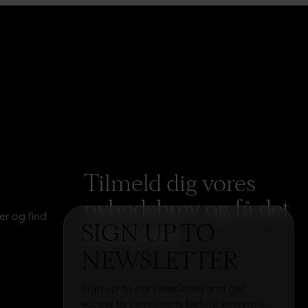
Tilmeld dig vores
nyhedsbrev og få det
er og find
SIGN UP TO
hele med
→
NEWSLETTER
Sign up to our newsletter and get
access to campaigns before everyone