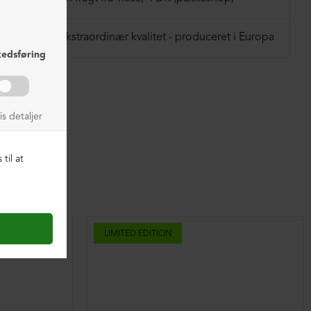
41 = 27 cm
Ekstraordinær kvalitet - produceret i Europa
LIMITED EDITION