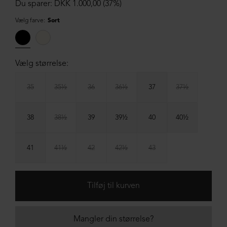
Du sparer: DKK 1.000,00 (37%)
Vælg farve:
Sort
Vælg størrelse:
35
35½
36
36½
37
37½
38
38½
39
39½
40
40½
41
41½
42
42½
43
Mangler din størrelse?