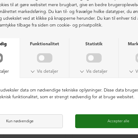
41 = 27,5 cm
Ekstraordinær kvalitet - produceret i Europa
LIGNENDE PRODUKTER
NEDSAT
LIMITED EDITION