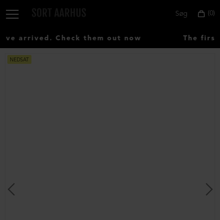
0
Søg
ve arrived. Check them out now
The first
NEDSAT
Vælg
land:
Denmark