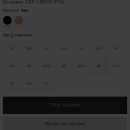
Du sparer: DKK 1.300,00 (41%)
Vælg farve:
Sort
Vælg størrelse:
35
35½
36
36½
37
37½
38
38½
39
39½
40
40½
41
41½
42
42½
43
Mangler din størrelse?