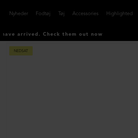
Nyheder
Fodtøj
Tøj
Accessories
Highlighted
arrived. Check them out now
NEDSAT