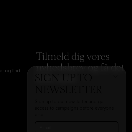
Tilmeld dig vores
nyhedsbrev og få det
er og find
SIGN UP TO
hele med
→
NEWSLETTER
Sign up to our newsletter and get
access to campaigns before everyone
else.