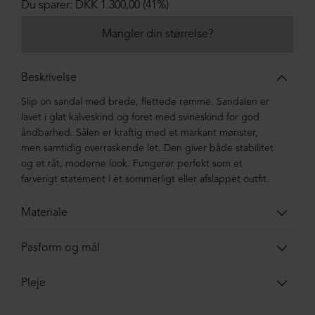
Du sparer: DKK 1.300,00 (41%)
Mangler din størrelse?
Beskrivelse
Slip on sandal med brede, flettede remme. Sandalen er
lavet i glat kalveskind og foret med svineskind for god
åndbarhed. Sålen er kraftig med et markant mønster,
men samtidig overraskende let. Den giver både stabilitet
og et råt, moderne look. Fungerer perfekt som et
farverigt statement i et sommerligt eller afslappet outfit.
Materiale
Sandalen er lavet i kalveskind foret med svineskind. Sålen
Pasform og mål
er lavet i blandingsmaterialer af syntetisk gummi.
Skoens indvendige total-længde. Målene er vejledende
Pleje
og vi tager forbehold for
tastefejl
.
Skoen er efter-behandlet fra fabrikken og er klar til brug.