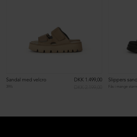
Sandal med velcro
DKK 1.499,00
39½
Fås i mange størr
DKK 2.199,00