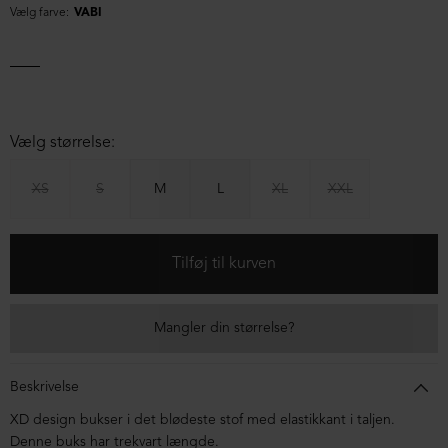
Vælg farve:
VABI
Vælg størrelse:
XS
S
M
L
XL
XXL
Mangler din størrelse?
Beskrivelse
XD design bukser i det blødeste stof med elastikkant i taljen.
Denne buks har trekvart længde.