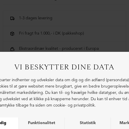
1-3 dages levering
Fri fragt fra 1.000,- i DK (pakkeshop)
Ekstraordinær kvalitet - produceret i Europa
LIGNENDE PRODUKTER