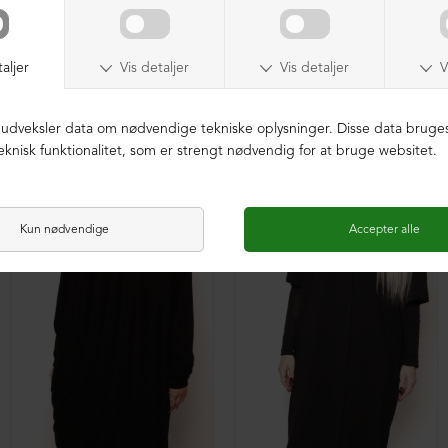
XD baggy bukser i blødt materiale
Oversize XD tunika med en lomme foran
DKK 299,00
DKK 299,00