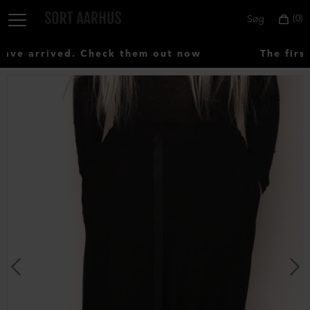
0
Søg
ve arrived. Check them out now
The first
Vælg
land:
Denmark