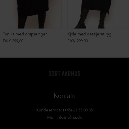
Tunika med draperinger
Kjole med detaljeret ryg
DKK 299,00
DKK 299,00
Kontakt
Kundeservice: (+45) 61 55 00 35
Mail:
info@lofina.dk