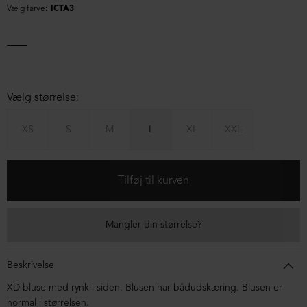
Vælg farve:
ICTA3
Vælg størrelse:
XS
S
M
L
XL
XXL
Mangler din størrelse?
Beskrivelse
XD bluse med rynk i siden. Blusen har bådudskæring. Blusen er
normal i størrelsen.