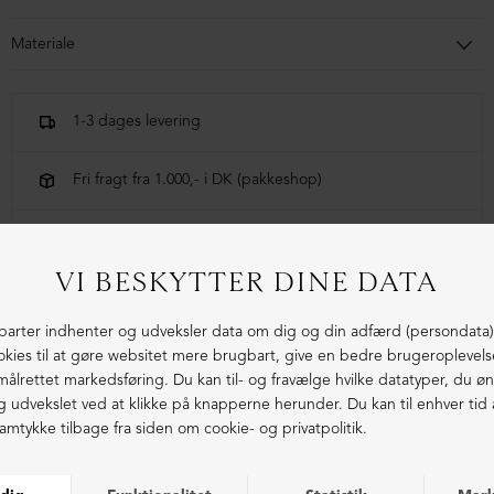
Materiale
95 % viscose, 5 % elastan
1-3 dages levering
Fri fragt fra 1.000,- i DK (pakkeshop)
Ekstraordinær kvalitet - produceret i Europa
LIGNENDE PRODUKTER