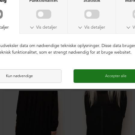
XD baggy bukser i blødt materiale
Oversize XD tunika med en lomme foran
DKK 299,00
DKK 299,00