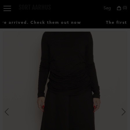
0
Søg
 arrived. Check them out now
The first 
Vælg
land:
Denmark