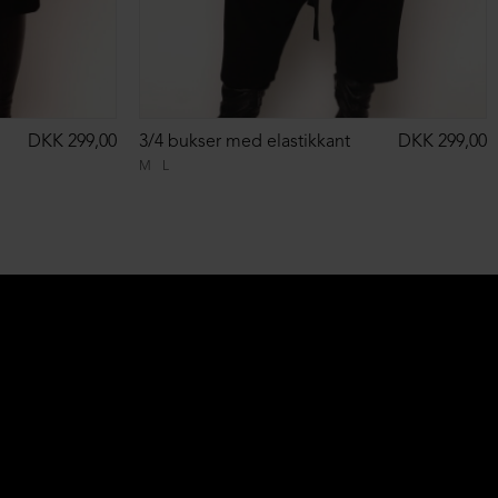
DKK 299,00
3/4 bukser med elastikkant
DKK 299,00
M
L