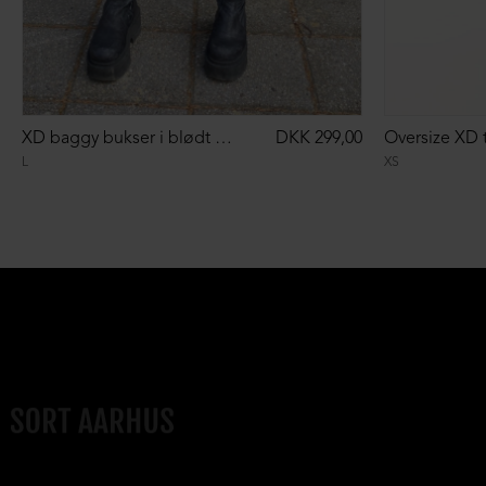
XD baggy bukser i blødt materiale
DKK 299,00
L
XS