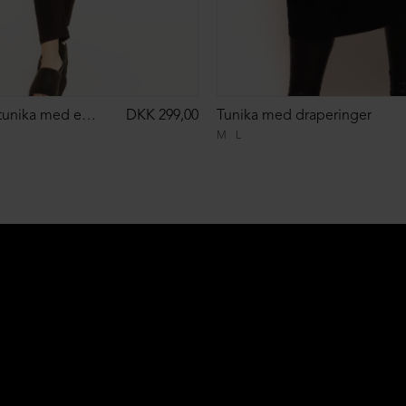
Oversize XD tunika med en lomme foran
DKK 299,00
Tunika med draperinger
M
L