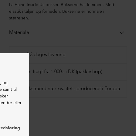
La Haine Inside Us bukser. Bukserne har lommer . Med
elastik i taljen og forneden. Bukserne er normale i
størrelsen.
Materiale
97% bomuld, 3% elastan
1-3 dages levering
Fri fragt fra 1.000,- i DK (pakkeshop)
Ekstraordinær kvalitet - produceret i Europa