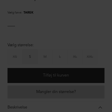
Vælg farve:
TAREK
Vælg størrelse:
XS
S
M
L
XL
XXL
Mangler din størrelse?
Beskrivelse