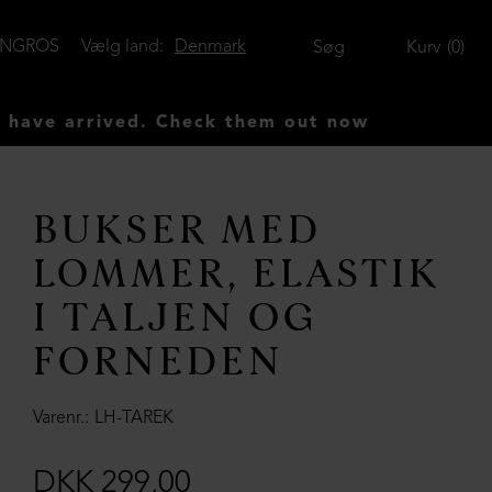
ENGROS
Vælg land:
Denmark
Søg
Kurv
0
rrived. Check them out now
BUKSER MED
LOMMER, ELASTIK
I TALJEN OG
FORNEDEN
Varenr.
LH-TAREK
DKK 299,00