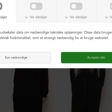
XD baggy bukser i blødt materiale
Oversize XD tunika med en lomme foran
DKK 299,00
DKK 299,00