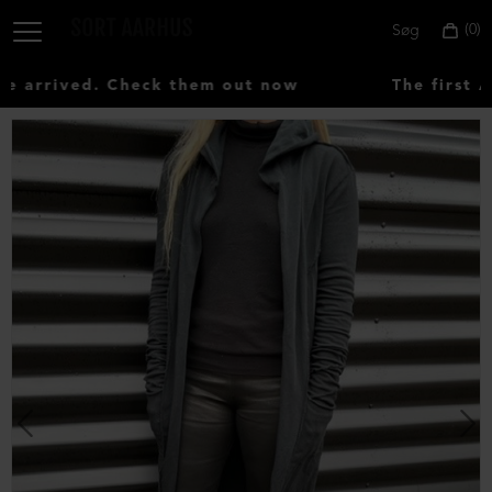
0
Søg
arrived. Check them out now
The first AU
Vælg
land:
Denmark