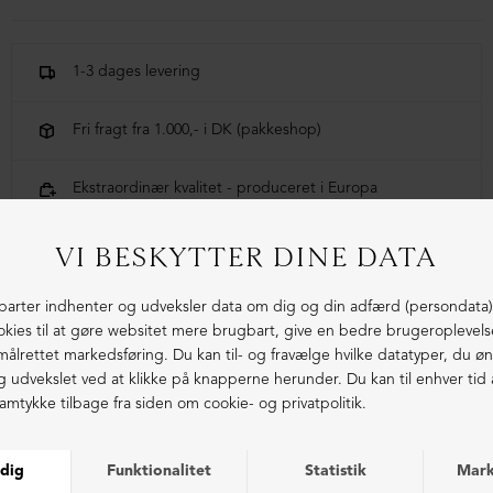
95% bomuld og 5% lycra
1-3 dages levering
Fri fragt fra 1.000,- i DK (pakkeshop)
Ekstraordinær kvalitet - produceret i Europa
LIGNENDE PRODUKTER