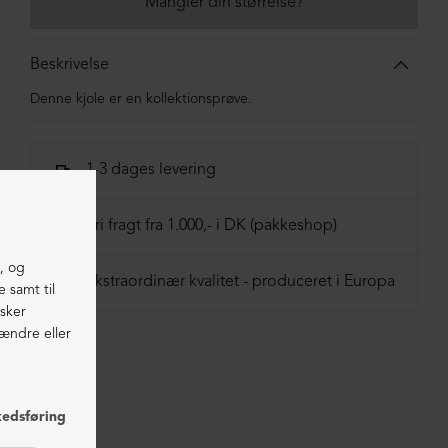
Mangler din størrelse?
Beskrivelse
Denne kjole er en kollektionsprøve.
1-3 dages levering
Fri fragt fra 1.000,- i DK (pakkeshop)
Ekstraordinær kvalitet - produceret i Europa