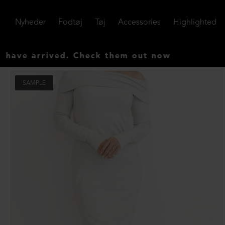
Nyheder
Fodtøj
Tøj
Accessories
Highlighted
 arrived. Check them out now
SAMPLE