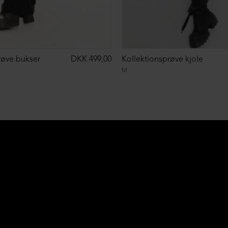
røve bukser
DKK 499,00
Kollektionsprøve kjole
M