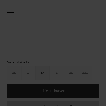
Vælg størrelse:
XS
S
M
L
XL
XXL