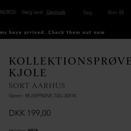
ENGROS
Vælg land:
Denmark
Søg
Kurv
0
ve arrived. Check them out now
KOLLEKTIONSPRØV
KJOLE
SORT AARHUS
Varenr.
REJSEPRØVE-TØJ-3051K
DKK 199,00
Vælg farve:
3051K