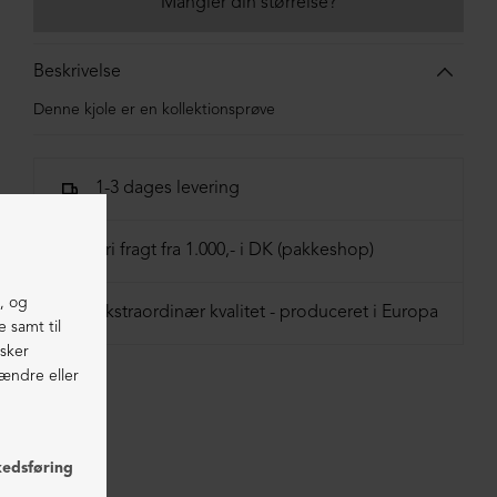
Mangler din størrelse?
Beskrivelse
Denne kjole er en kollektionsprøve
1-3 dages levering
Fri fragt fra 1.000,- i DK (pakkeshop)
Ekstraordinær kvalitet - produceret i Europa