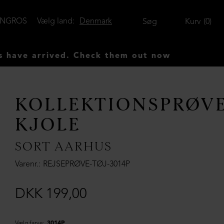
ENGROS
Vælg land:
Denmark
Søg
Kurv
0
rrived. Check them out now
KOLLEKTIONSPRØV
KJOLE
SORT AARHUS
Varenr.
REJSEPRØVE-TØJ-3014P
DKK 199,00
Vælg farve:
3014P