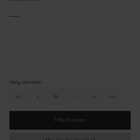
Vælg størrelse:
XS
S
M
L
XL
XXL