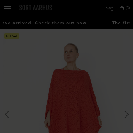
0
Søg
ve arrived. Check them out now
The first
NEDSAT
Vælg
land:
Denmark