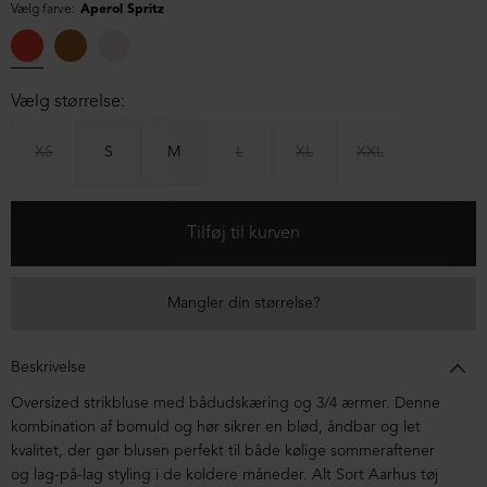
Vælg farve:
Aperol Spritz
Vælg størrelse:
XS
S
M
L
XL
XXL
Mangler din størrelse?
Beskrivelse
Oversized strikbluse med bådudskæring og 3/4 ærmer.
Denne
kombination af bomuld og hør sikrer en blød, åndbar og let
kvalitet, der gør blusen perfekt til både kølige sommeraftener
og lag-på-lag styling i de koldere måneder.
Alt Sort Aarhus tøj