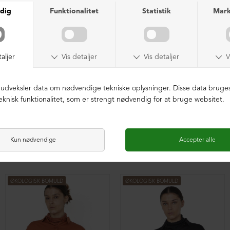
Oversize bluse med plisse
Oversize bluse med plisse
DKK 1.599,00
DKK 1.599,00
ØKOLOGISK BOMULD
ØKOLOGISK BOMULD