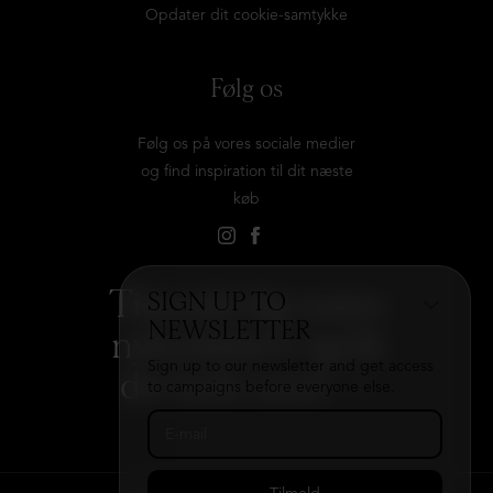
Opdater dit cookie-samtykke
Følg os
Følg os på vores sociale medier
og find inspiration til dit næste
køb
Tilmeld dig vores
SIGN UP TO
NEWSLETTER
nyhedsbrev og få
Sign up to our newsletter and get access
det hele med
→
to campaigns before everyone else.