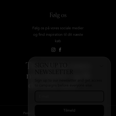
Følg os
Følg os på vores sociale medier
og find inspiration til dit næste
køb
Tilmeld dig vores
SIGN UP TO
NEWSLETTER
nyhedsbrev og få
Sign up to our newsletter and get access
det hele med
→
to campaigns before everyone else.
Persondatapolitik
Kontakt
B2B login