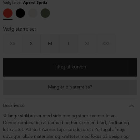
Vælg farve:
Aperol Spritz
Vælg størrelse:
XS
S
M
L
XL
XXL
Mangler din størrelse?
Beskrivelse
¾ lange strikbukser med vide ben og store lommer foran.
Denne kombination af bomuld og hør sikrer en blød, åndbar og
let kvalitet. Alt Sort Aarhus tøj er produceret i Portugal af nøje
udvalgte lokale materialer og kvaliteter med fokus på design og