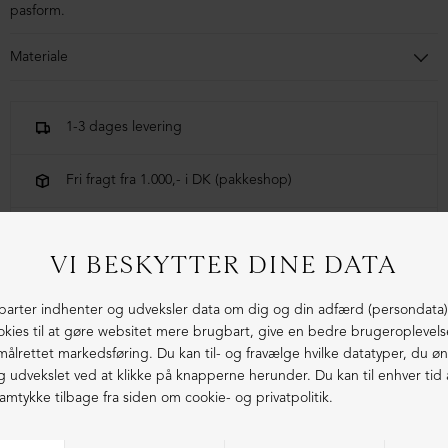
pasform.
Materiale
70% Bomuld, 30% Hør
1-3 dages levering
Fri fragt fra 1.000,- i DK (pakkeshop)
Ekstraordinær kvalitet - produceret i Europa
LIGNENDE PRODUKTER