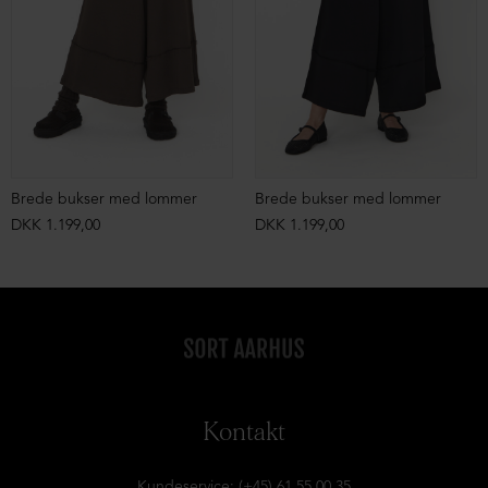
Brede bukser med lommer
Brede bukser med lommer
DKK 1.199,00
DKK 1.199,00
Kontakt
Kundeservice: (+45) 61 55 00 35