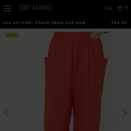
0
Søg
ve arrived. Check them out now
The first
NEDSAT
Vælg
land:
Denmark