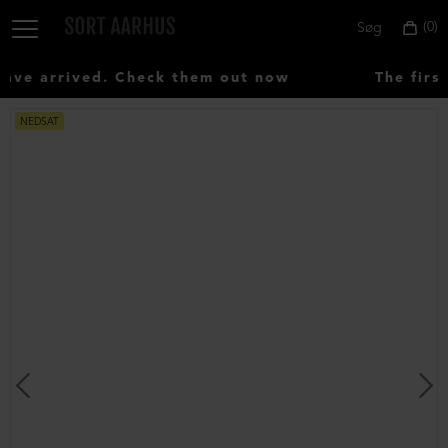
0
Søg
ve arrived. Check them out now
The first
NEDSAT
Vælg
land:
Denmark