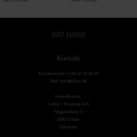
DKK 3.099,00
DKK 2.599,00
Kontakt
Kundeservice: (+45) 61 55 00 35
Mail:
info@lofina.dk
Hovedkontor:
Lofina / Shoebox A/S
Højgaardsvej 11
8300 Odder
Danmark