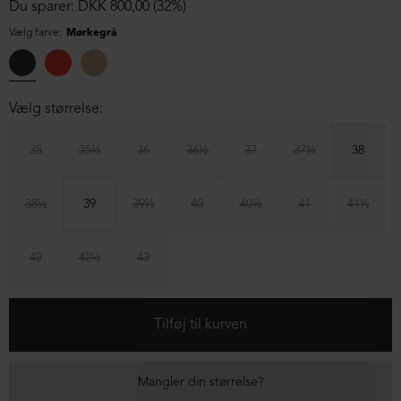
Du sparer: DKK 800,00 (32%)
Vælg farve:
Mørkegrå
Vælg størrelse:
35
35½
36
36½
37
37½
38
38½
39
39½
40
40½
41
41½
42
42½
43
Mangler din størrelse?