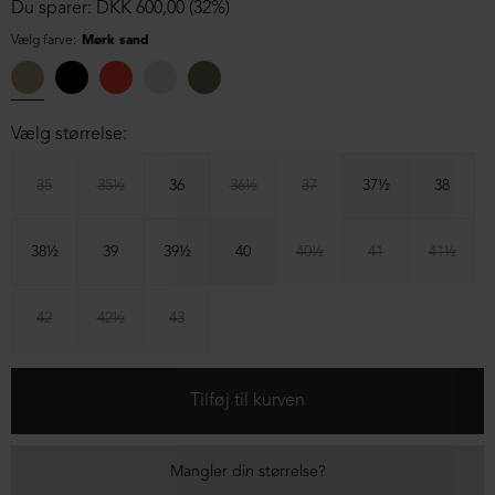
Du sparer: DKK 600,00 (32%)
Vælg farve:
Mørk sand
Vælg størrelse:
35
35½
36
36½
37
37½
38
38½
39
39½
40
40½
41
41½
42
42½
43
Mangler din størrelse?