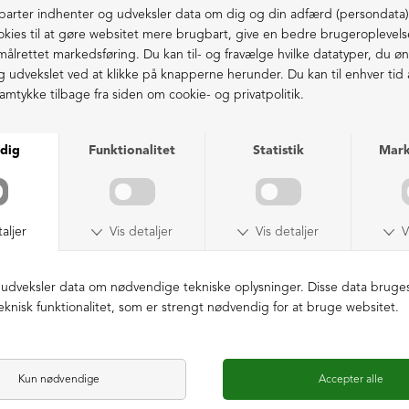
38 = 25,0 cm | 38½ = 25,2 cm
39 = 25,5 cm | 39½ = 25,9 cm
Fri fragt fra 1.000,- i DK (pakkeshop)
40 = 26,2 cm | 40½ = 26,4 cm
41 = 26,8 cm
Ekstraordinær kvalitet - produceret i Europa
LIGNENDE PRODUKTER