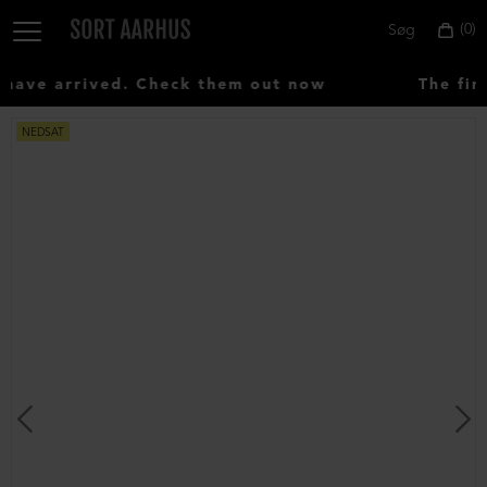
0
Søg
ave arrived. Check them out now
The firs
NEDSAT
Vælg
land:
Denmark