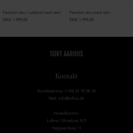
Feminin sko i ruskind med rem
Feminin sko med rem
DKK 1.999,00
DKK 1.999,00
Kontakt
Kundeservice: (+45) 61 55 00 35
Mail:
info@lofina.dk
Hovedkontor:
Lofina / Shoebox A/S
Højgaardsvej 11