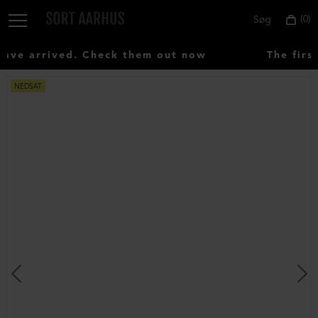
0
Søg
ve arrived. Check them out now
The first
NEDSAT
Vælg
land:
Denmark