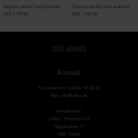
Slippers sandal med spænder
Slippers sandal med spænder
DKK 1.999,00
DKK 1.999,00
Kontakt
Kundeservice: (+45) 61 55 00 35
Mail:
info@lofina.dk
Hovedkontor:
Lofina / Shoebox A/S
Højgaardsvej 11
8300 Odder