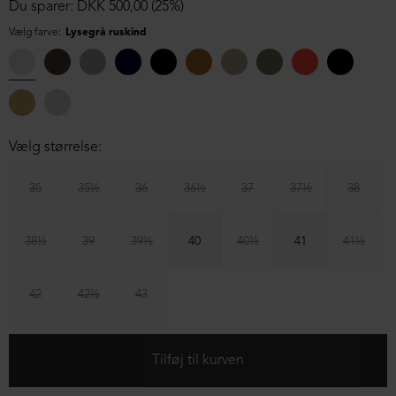
Du sparer: DKK 500,00 (25%)
Vælg farve:
Lysegrå ruskind
Vælg størrelse:
35
35½
36
36½
37
37½
38
38½
39
39½
40
40½
41
41½
42
42½
43