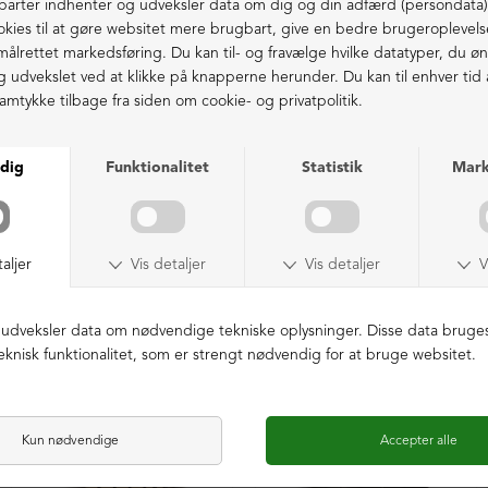
40 = 25,9 cm | 40½ = 26,2 cm
Fri fragt fra 1.000,- i DK (pakkeshop)
41 = 26,6 cm
Ekstraordinær kvalitet - produceret i Europa
LIGNENDE PRODUKTER
NEDSAT
LIMITED EDITION