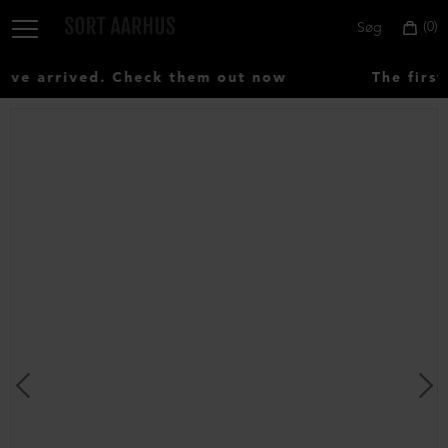
0
Søg
e arrived. Check them out now
The first
Vælg
land:
Denmark