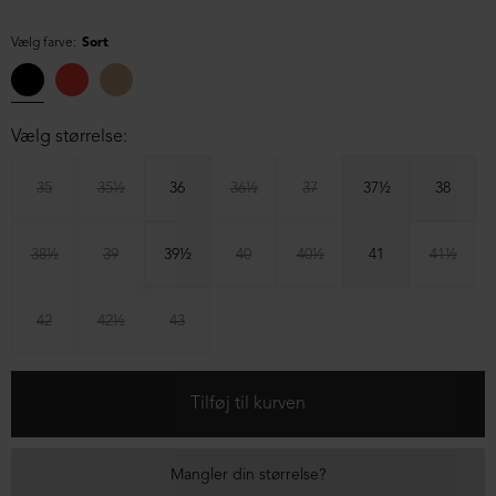
Vælg farve:
Sort
Vælg størrelse:
35
35½
36
36½
37
37½
38
38½
39
39½
40
40½
41
41½
42
42½
43
Mangler din størrelse?