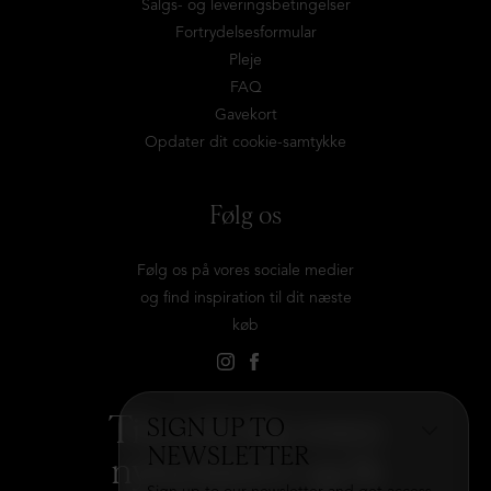
Salgs- og leveringsbetingelser
Fortrydelsesformular
Pleje
FAQ
Gavekort
Opdater dit cookie-samtykke
Følg os
Følg os på vores sociale medier
og find inspiration til dit næste
køb
Tilmeld dig vores
SIGN UP TO
NEWSLETTER
nyhedsbrev og få