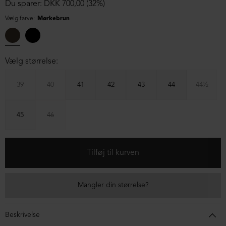
Du sparer: DKK 700,00 (32%)
Vælg farve:
Mørkebrun
Vælg størrelse:
39
40
41
42
43
44
44½
45
46
Mangler din størrelse?
Beskrivelse