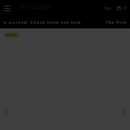
0
Søg
e arrived. Check them out now
The first 
NEDSAT
Vælg
land:
Denmark