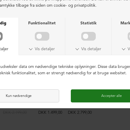
LIGNENDE PRODUKTER
NEDSAT
Herresko "tøffel" med fodsengssål
Herrestøvle med snøre
DKK 2.199,00
DKK 1.499,00
DKK 2.799,00