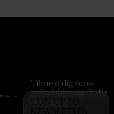
Tilmeld dig vores
nyhedsbrev og få det
er og find
SIGN UP TO
hele med
→
NEWSLETTER