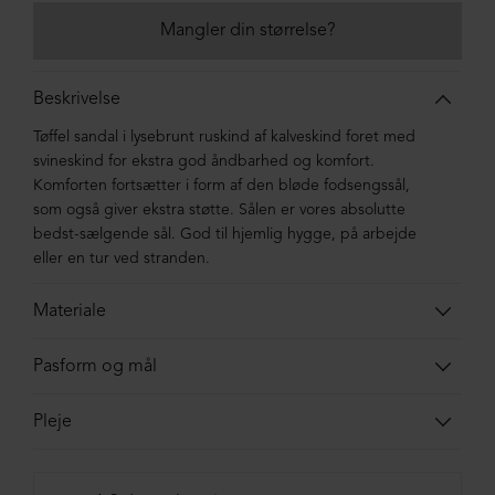
Mangler din størrelse?
Beskrivelse
Tøffel sandal i lysebrunt ruskind af kalveskind foret med
svineskind for ekstra god åndbarhed og komfort.
Komforten fortsætter i form af den bløde fodsengssål,
som også giver ekstra støtte. Sålen er vores absolutte
bedst-sælgende sål. God til hjemlig hygge, på arbejde
eller en tur ved stranden.
Materiale
Sandalen er lavet i ruskind af kalveskind foret med
Pasform og mål
svineskind. Sålen er lavet i blandingsmaterialer af syntetisk
gummi.
Skoens indvendige total-længde. Målene er vejledende
Pleje
og vi tager forbehold for
tastefejl
.
Vi anbefaler en ruskindsbørste ved behov. Desværre har vi
37 = 23,9 cm | 37½ = 24,3 cm
ikke andre anbefalinger til ruskind, da vi ikke selv har