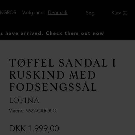
ENGROS
Vælg land:
Denmark
Søg
Kurv
0
rived. Check them out now
TØFFEL SANDAL I
RUSKIND MED
FODSENGSSÅL
LOFINA
Varenr.
9622-CARDLO
DKK 1.999,00