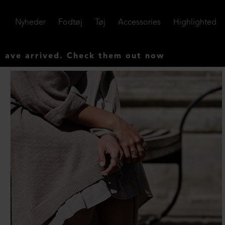
Nyheder
Fodtøj
Tøj
Accessories
Highlighted
ved. Check them out now