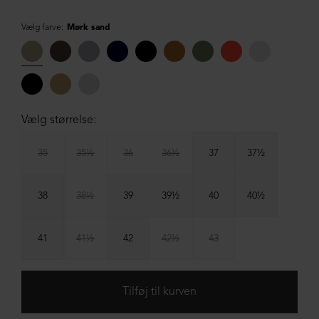
Vælg farve:
Mørk sand
Vælg størrelse:
35
35½
36
36½
37
37½
38
38½
39
39½
40
40½
41
41½
42
42½
43