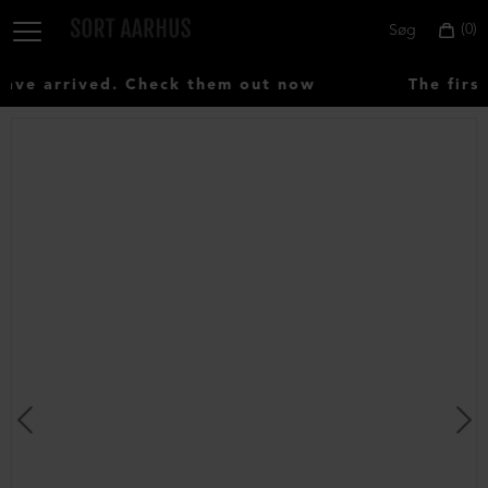
0
Søg
ve arrived. Check them out now
The first
Vælg
land:
Denmark