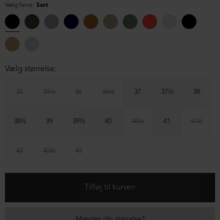
Vælg farve:
Sort
Vælg størrelse:
35
35½
36
36½
37
37½
38
38½
39
39½
40
40½
41
41½
42
42½
43
Mangler din størrelse?