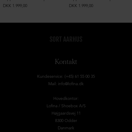
DKK 1.999,00
DKK 1.999,00
Kontakt
Kundeservice: (+45) 61 55 00 35
Mail:
info@lofina.dk
Hovedkontor:
Lofina / Shoebox A/S
Højgaardsvej 11
8300 Odder
Danmark