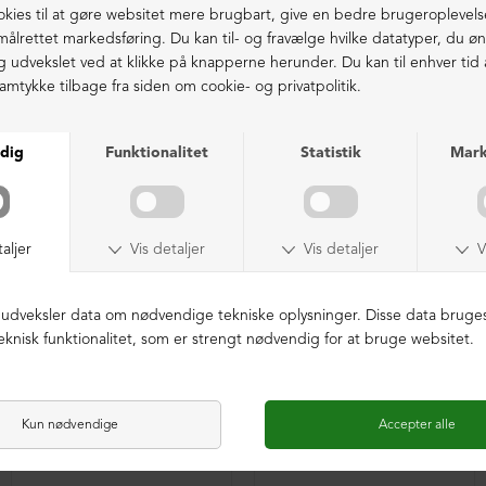
41 = 26,6 cm
Ekstraordinær kvalitet - produceret i Europa
LIGNENDE PRODUKTER
NEDSAT
LIMITED EDITION