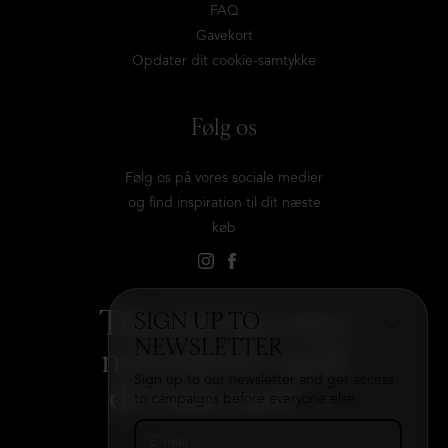
FAQ
Gavekort
Opdater dit cookie-samtykke
Følg os
Følg os på vores sociale medier
og find inspiration til dit næste
køb
Tilmeld dig vores
SIGN UP TO
NEWSLETTER
nyhedsbrev og få
Sign up to our newsletter and get access
det hele med
→
to campaigns before everyone else.