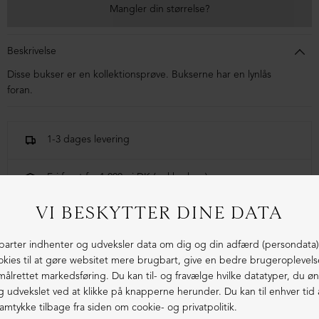
Mangler din størrelse?
Beskrivelse
Disse bukser er en kollektionsprøve. Bukserne har en lynlås
foran.
1-3 dages levering
Fri fragt fra 1.000,- i DK (pakkeshop)
Ekstraordinær kvalitet - produceret i Europa
LIGNENDE PRODUKTER
SAMPLE
SAMPLE