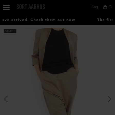
0
Søg
ve arrived. Check them out now
The first
SAMPLE
Vælg
land:
Denmark