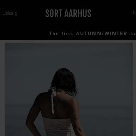
Udsalg
The first AUTUMN/WINTER items ha