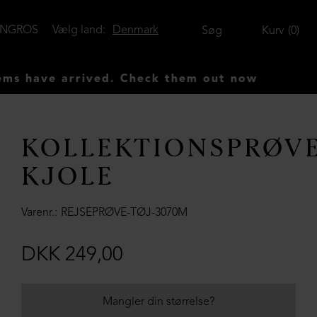
ENGROS
Vælg land:
Denmark
Søg
Kurv
0
ve arrived. Check them out now
KOLLEKTIONSPRØV
KJOLE
Varenr.
REJSEPRØVE-TØJ-3070M
DKK 249,00
Mangler din størrelse?