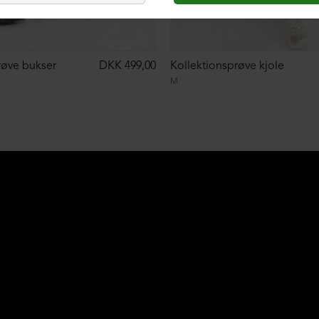
røve bukser
DKK 499,00
Kollektionsprøve kjole
M