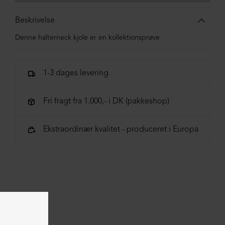
Beskrivelse
Denne halterneck kjole er en kollektionsprøve
1-3 dages levering
Fri fragt fra 1.000,- i DK (pakkeshop)
Ekstraordinær kvalitet - produceret i Europa