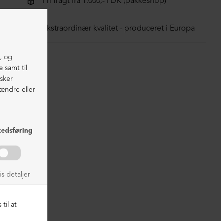
Fri fragt fra 1.000,- i DK (pakkeshop)
41 = 27 cm
Ekstraordinær kvalitet - produceret i Europa