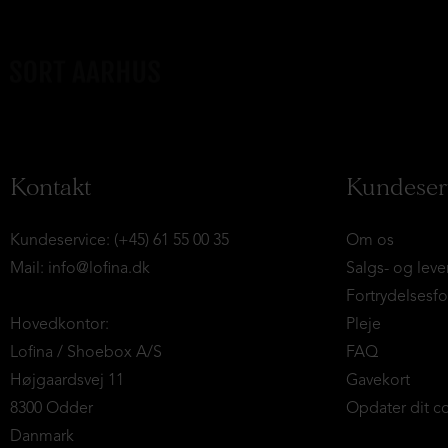
Kontakt
Kundeser
Kundeservice: (+45) 61 55 00 35
Om os
Mail:
info@lofina.dk
Salgs- og leve
Fortrydelsesf
Hovedkontor:
Pleje
Lofina / Shoebox A/S
FAQ
Højgaardsvej 11
Gavekort
8300 Odder
Opdater dit c
Danmark