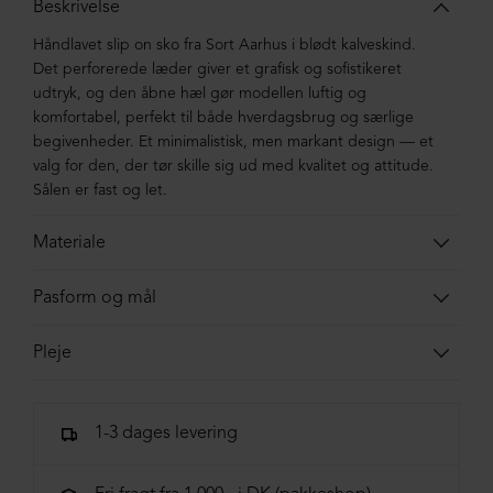
Beskrivelse
Håndlavet slip on sko fra Sort Aarhus i blødt kalveskind.
Det perforerede læder giver et grafisk og sofistikeret
udtryk, og den åbne hæl gør modellen luftig og
komfortabel, perfekt til både hverdagsbrug og særlige
begivenheder. Et
minimalistisk, men markant design — et
valg for den, der tør skille sig ud med kvalitet og attitude.
Sålen er fast og let.
Materiale
Skoen er lavet i kalveskind. Sålen er lavet i
Pasform og mål
blandingsmaterialer af syntetisk gummi.
Skoens indvendige total-længde. Målene er vejledende
Pleje
og vi tager forbehold for
tastefejl
.
Skoen er efter-behandlet fra fabrikken og er klar til brug.
37 = 24,3 cm | 37½ = 24,7 cm
Vi anbefaler et tyndt lag læderfedt ved behov.
38 = 25 cm | 38½ = 25,3 cm
1-3 dages levering
Imprægnering frarådes, da det ikke gavner skindets
39 = 25,7 cm | 39½ = 26 cm
natur. Nyd derimod den patina som skoen får med tiden.
40 = 26,3 cm | 40½ = 26,7 cm