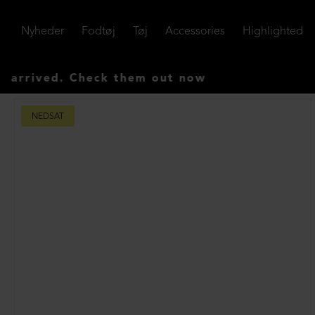
Nyheder
Fodtøj
Tøj
Accessories
Highlighted
ved. Check them out now
NEDSAT