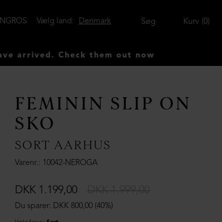
ENGROS
Vælg land:
Denmark
Søg
Kurv
0
rived. Check them out now
FEMININ SLIP ON
SKO
SORT AARHUS
Varenr.
10042-NEROGA
DKK 1.199,00
DKK 1.999,00
Du sparer: DKK 800,00 (40%)