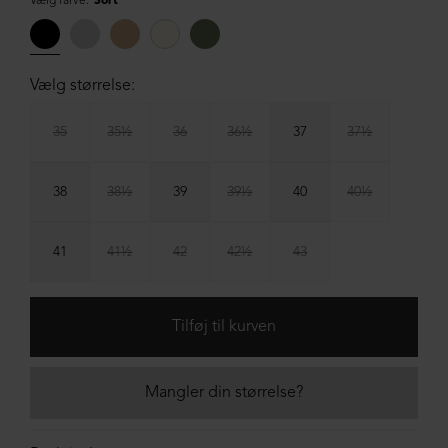
Vælg farve:
Sort
Vælg størrelse:
35
35½
36
36½
37
37½
38
38½
39
39½
40
40½
41
41½
42
42½
43
Mangler din størrelse?