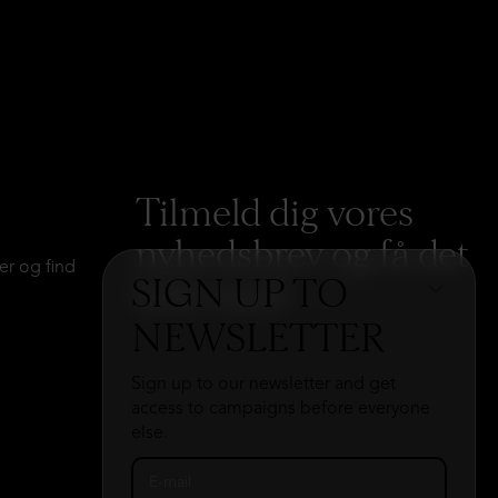
Tilmeld dig vores
nyhedsbrev og få det
er og find
SIGN UP TO
hele med
→
NEWSLETTER
Sign up to our newsletter and get
access to campaigns before everyone
else.