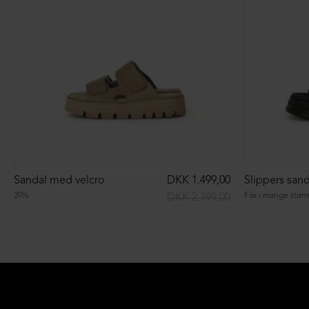
Sandal med velcro
DKK 1.499,00
39½
Fås i mange størr
DKK 2.199,00