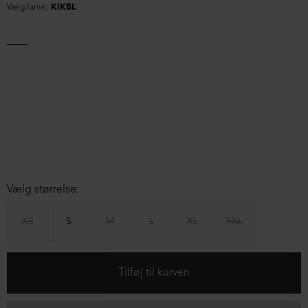
Vælg farve:
KIKBL
Vælg størrelse:
XS
S
M
L
XL
XXL