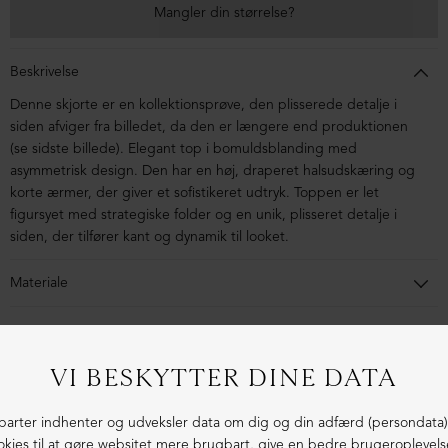
Mangler din størrelse?
Beskrivelse
Denne skjorte er en kollektionsprøve, den plisserede detalje i
siden afviger fra billedet, da den er længere end produktionen
(se sidste billede).
Elegant top i bomuldsblanding med
asymmetrisk design. Den har en høj, draperet halsudskæring og
korte ærmer, der giver et sofistikeret udtryk. Toppen er let
figursyet med strategiske folder og en unik, plisseret detalje i
siden, der tilfører kant og dynamik til looket.
Materiale
63% Bomuld, 32% Polyester, 5% Elastan
1-3 dages levering
Fri fragt fra 1.000,- i DK (pakkeshop)