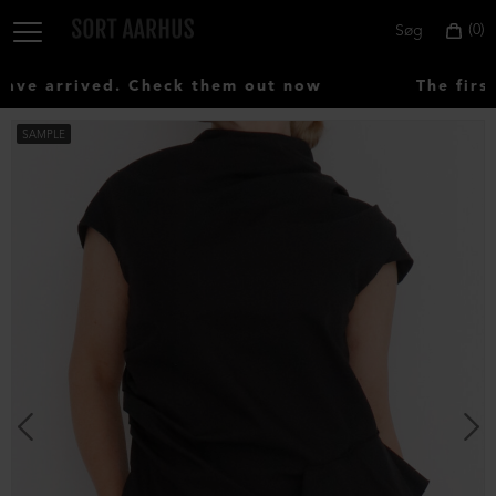
0
Søg
e arrived. Check them out now
The first
SAMPLE
Vælg
land:
Denmark