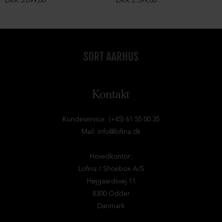
DKK 3.099,00
DKK 2.599,00
Kontakt
Kundeservice: (+45) 61 55 00 35
Mail:
info@lofina.dk
Hovedkontor:
Lofina / Shoebox A/S
Højgaardsvej 11
8300 Odder
Danmark