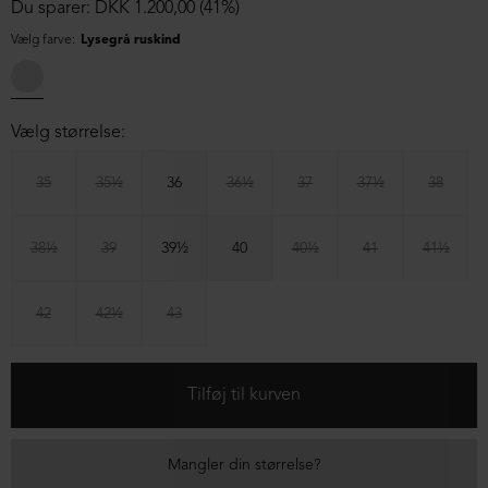
Du sparer: DKK 1.200,00 (41%)
Vælg farve:
Lysegrå ruskind
Vælg størrelse:
35
35½
36
36½
37
37½
38
38½
39
39½
40
40½
41
41½
42
42½
43
Mangler din størrelse?