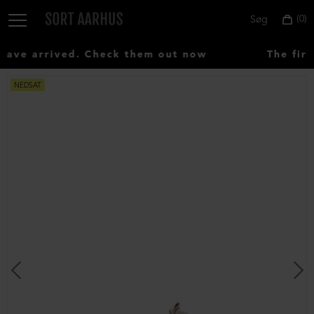
0
Søg
ve arrived. Check them out now
The firs
NEDSAT
Vælg
land:
Denmark